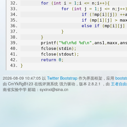
for
(
int
 i 
=
1
;
i 
<=
 n
;
i
++){
for
(
int
 j 
=
1
;
j 
<=
 n
;
j
++
if
(!
mp
[
i
][
j
])
++
if
(
mp
[
i
][
j
]
>
 ma
else
if
(
mp
[
i
][
j
]
}
}
	printf
(
"%d\n%d %d\n"
,
ans1
,
maxx
,
an
	fclose
(
stdin
);
	fclose
(
stdout
);
return
0
;
}
2026-08-09 10:47:05
以
Twitter Bootstrap
作为界面框架，应用
bootst
由 CmYkRgB123 在线评测系统 强力驱动，版本 2.8.2.1 ，由
王者自由
南省实验中学 邮箱：syxinxi@sina.cn