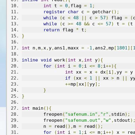
int
 t 
=
0
,
flag 
=
1
;
register
char
 c 
=
 getchar
();
while
(
c 
<
48
||
 c 
>
57
)
 flag 
=
(
while
(
c 
>=
48
&&
 c 
<=
57
)
 t 
=
(
t
return
 flag 
*
 t
;
}
int
 n
,
m
,
x
,
y
,
ans1
,
maxx 
=
-
1
,
ans2
,
mp
[
1801
][
inline
void
 work
(
int
 x
,
int
 y
){
for
(
int
 i 
=
0
;
i 
<=
8
;
i
++){
int
 xx 
=
 x 
+
 dx
[
i
],
yy 
=
 y
if
(
xx 
<
1
||
 xx 
>
 n 
||
 y
++
mp
[
xx
][
yy
];
}
}
int
 main
(){
	freopen
(
"safenum.in"
,
"r"
,
stdin
);
	freopen
(
"safenum.out"
,
"w"
,
stdout
)
	n 
=
 read
(),
m 
=
 read
();
for
(
int
 i 
=
1
;
i 
<=
 m
;
i
++)
 x 
=
 re