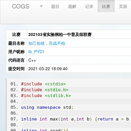
COGS
题目
题解
记录
比赛
页面
比赛
202103省实验桐柏一中普及组联赛
题目名称
知己知彼，百战不殆
用户昵称
tb_PYD1
代码语言
C++
提交时间
2021-03-22 18:09:40
#include
<cstdio>
#include
<stdio.h>
#include
<stdlib.h>
using
namespace
 std
;
inline
int
 max
(
int
 a
,
int
 b
)
{
return
 a 
>
 b
inline
int
 read
(){