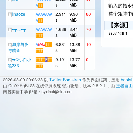
s
MiB
A
T
T
输入的指令
lihaoze
2.911
9.90
80
整个矩阵中
A
A
A
A
A
A
A
s
MiB
A
T
T
【来源】
┭┮﹏┭┮
4.686
8.44
70
A
A
A
A
A
A
A
2001
I
O
I
s
MiB
T
T
T
湖岸与夜
6.831
13.38
10
A
W
W
W
T
T
T
与咸鱼
s
MiB
T
T
T
➥Q小白小
9.191
13.77
0
T
T
T
T
E
T
T
黑233
s
MiB
T
T
T
2026-08-09 20:06:33
以
Twitter Bootstrap
作为界面框架，应用
bootst
由 CmYkRgB123 在线评测系统 强力驱动，版本 2.8.2.1 ，由
王者自由
南省实验中学 邮箱：syxinxi@sina.cn