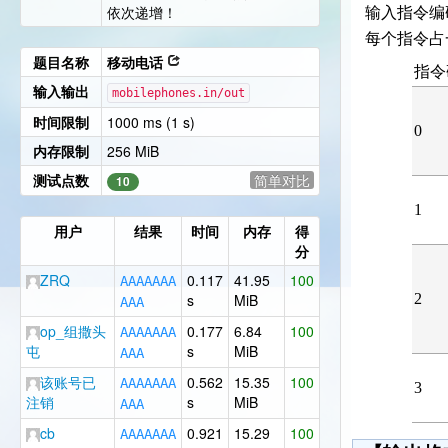
依次递增！
输入指令编
每个指令占
题目名称
移动电话
指令
输入输出
mobilephones.in/out
时间限制
1000 ms (1 s)
0
内存限制
256 MiB
测试点数
简单对比
10
1
用户
结果
时间
内存
得
分
ZRQ
0.117
41.95
100
A
A
A
A
A
A
A
s
MiB
2
A
A
A
op_组撒头
0.177
6.84
100
A
A
A
A
A
A
A
屯
s
MiB
A
A
A
该账号已
0.562
15.35
100
A
A
A
A
A
A
A
3
注销
s
MiB
A
A
A
cb
0.921
15.29
100
A
A
A
A
A
A
A