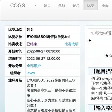
COGS
题目
题解
记录
比赛
页面
比赛场次
513
1. 移动电话
比赛名称
EYOI暨SBOI暑假快乐赛3rd
比赛状态
已结束
比赛成绩
开始时间
2022-06-27 08:30:00
★
结束时间
2022-06-27 12:00:00
开放分组
全部用户
【题目描
组织者
lavey
T
a
m
p
假设
注释介绍
EYOI暨SBOI2022暑假的第三场
正方形格子
比赛！
每一个格子
暑假热身赛第三，题都不是很难
机可能从一
哦！
站报告自己
细心审题，尽力拿到可以拿到的
分数！
【输入格
注意题目难度不是按照题目编号