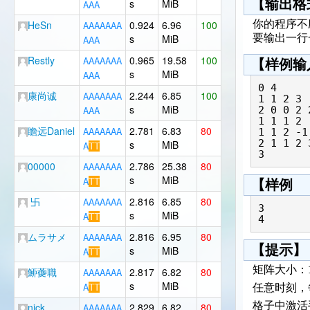
s
MiB
【输出格
A
A
A
HeSn
0.924
6.96
100
你的程序不
A
A
A
A
A
A
A
s
MiB
要输出一行
A
A
A
Restly
0.965
19.58
100
A
A
A
A
A
A
A
【样例输
s
MiB
A
A
A
0 4

康尚诚
2.244
6.85
100
A
A
A
A
A
A
A
1 1 2 3

s
MiB
2 0 0 2 2
A
A
A
1 1 1 2

瞻远Daniel
2.781
6.83
80
A
A
A
A
A
A
A
1 1 2 -1

2 1 1 2 3
s
MiB
A
T
T
00000
2.786
25.38
80
A
A
A
A
A
A
A
s
MiB
A
T
T
【样例
卐
2.816
6.85
80
A
A
A
A
A
A
A
3

s
MiB
A
T
T
ムラサメ
2.816
6.95
80
A
A
A
A
A
A
A
【提示】
s
MiB
A
T
T
矩阵大小：
䱖虁職
2.817
6.82
80
A
A
A
A
A
A
A
s
MiB
A
T
T
任意时刻，
格子中激活
nick
2.829
6.82
80
A
A
A
A
A
A
A