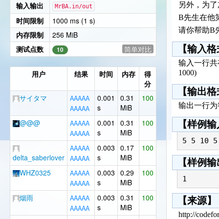
输入输出
另外，为了
MrBA.in/out
B先生在他
时间限制
1000 ms (1 s)
请你帮助B
内存限制
256 MiB
【输入格
测试点数
简单对比
10
输入一行共有五个数，
1000)
用户
结果
时间
内存
得
分
【输出格
サイタマ
0.001
0.31
100
A
A
A
A
A
输出一行为
s
MiB
A
A
A
A
A
@@@
0.001
0.31
100
【样例输
A
A
A
A
A
s
MiB
A
A
A
A
A
5 5 10 5
0.003
0.17
100
A
A
A
A
A
delta_saberlover
s
MiB
A
A
A
A
A
【样例输
WHZ0325
0.003
0.29
100
A
A
A
A
A
1
s
MiB
A
A
A
A
A
烟雨
0.003
0.31
100
A
A
A
A
A
【来源】
s
MiB
A
A
A
A
A
http://codef