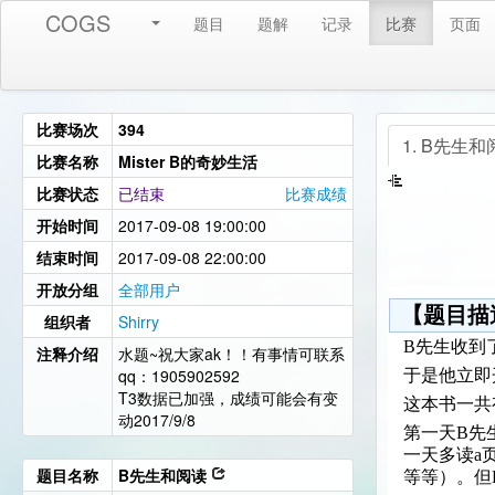
COGS
题目
题解
记录
比赛
页面
比赛场次
394
1. B先生和
比赛名称
Mister B的奇妙生活
比赛状态
已结束
比赛成绩
开始时间
2017-09-08 19:00:00
结束时间
2017-09-08 22:00:00
开放分组
全部用户
【题目描
组织者
Shirry
B先生收到
注释介绍
水题~祝大家ak！！有事情可联系
qq：1905902592
于是他立即
T3数据已加强，成绩可能会有变
这本书一共
动2017/9/8
第一天B先
一天多读a页
题目名称
B先生和阅读
等等）。但