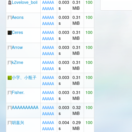
Lovelove_boii
0.003
0.31
100
A
A
A
A
A
s
MiB
A
A
A
A
A
Aeons
0.003
0.31
100
A
A
A
A
A
s
MiB
A
A
A
A
A
Ceres
0.003
0.31
100
A
A
A
A
A
s
MiB
A
A
A
A
A
Arrow
0.003
0.31
100
A
A
A
A
A
s
MiB
A
A
A
A
A
kZime
0.003
0.31
100
A
A
A
A
A
s
MiB
A
A
A
A
A
小字、小瓶子
0.003
0.31
100
A
A
A
A
A
s
MiB
A
A
A
A
A
Fisher.
0.003
0.31
100
A
A
A
A
A
s
MiB
A
A
A
A
A
AAAAAAAAAA
0.003
0.32
100
A
A
A
A
A
s
MiB
A
A
A
A
A
胡嘉兴
0.004
0.29
100
A
A
A
A
A
s
MiB
A
A
A
A
A