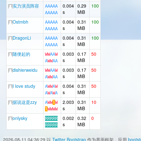
实力演员阵容
0.004
0.29
100
A
A
A
A
A
s
MiB
A
A
A
A
A
Ostmbh
0.004
0.31
100
A
A
A
A
A
s
MiB
A
A
A
A
A
DragonLi
0.004
0.31
100
A
A
A
A
A
s
MiB
A
A
A
A
A
随便起的
0.003
0.17
50
W
W
A
A
W
s
MiB
A
W
W
A
A
dishierweidu
0.003
0.17
50
W
W
A
A
W
s
MiB
A
W
W
A
A
I love study
0.004
0.31
50
A
W
W
A
W
s
MiB
A
W
A
W
A
据说这是zzy
2.003
0.31
10
A
W
W
T
W
s
MiB
T
W
W
W
W
onlysky
0.002
0.32
0
R
R
R
R
R
s
MiB
R
R
R
R
R
2026-08-11 04:36:29
以
Twitter Bootstrap
作为界面框架，应用
bootst