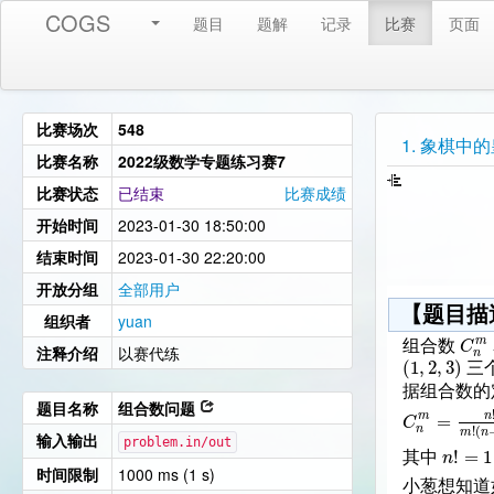
COGS
题目
题解
记录
比赛
页面
比赛场次
548
1. 象棋中
比赛名称
2022级数学专题练习赛7
比赛状态
已结束
比赛成绩
开始时间
2023-01-30 18:50:00
结束时间
2023-01-30 22:20:00
开放分组
全部用户
【题目描
组织者
yuan
m
C
组合数
注释介绍
以赛代练
n
(
1
,
2
,
3
)
三
据组合数的
题目名称
组合数问题
=
m
n
C
n
!
(
m
n
输入输出
problem.in/out
!
=
1
n
其中
时间限制
1000 ms (1 s)
小葱想知道