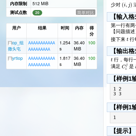
(
,
)
内存限制
512 MiB
i
j
少对
测试点数
简单对比
20
【输入格
第一行有两
用户
结果
时间
内存
得
【问题描述
分
t
接下来
行
op_组
1.254
36.40
100
A
A
A
A
A
A
A
A
A
A
A
撒头屯
s
MiB
A
A
A
A
A
A
A
A
A
【输出格
yrtiop
1.817
36.40
100
A
A
A
A
A
A
A
A
A
A
A
t
行，每行
s
MiB
j
A
A
A
A
A
A
A
A
A
C
满足
是
i
【样例1
1 2

【样例1
1
【提示】