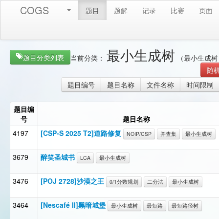
COGS
题目
题解
记录
比赛
页面
最小生成树
题目分类列表
当前分类：
（最小生成树 MS
随
题目编号
题目名称
文件名称
时间限制
题目编
号
题目名称
4197
[CSP-S 2025 T2]道路修复
NOIP/CSP
并查集
最小生成树
3679
醉笑圣城书
LCA
最小生成树
3476
[POJ 2728]沙漠之王
0/1分数规划
二分法
最小生成树
3464
[Nescafé II]黑暗城堡
最小生成树
最短路
最短路径树