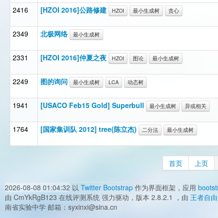
2416
[HZOI 2016]公路修建
HZOI
最小生成树
贪心
2349
北极网络
最小生成树
2331
[HZOI 2016]仲夏之夜
HZOI
图论
最小生成树
2249
图的询问
最小生成树
LCA
动态树
1941
[USACO Feb15 Gold] Superbull
最小生成树
异或相关
1764
[国家集训队 2012] tree(陈立杰)
二分法
最小生成树
首页
上页
2026-08-08 01:04:32
以
Twitter Bootstrap
作为界面框架，应用
bootst
由 CmYkRgB123 在线评测系统 强力驱动，版本 2.8.2.1 ，由
王者自由
南省实验中学 邮箱：syxinxi@sina.cn