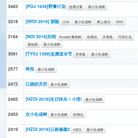
3463
[POJ 1639]野餐计划
连通分量
最小生成树
3218
[SYOI 2019] 探险
LCA
最小生成树
树上差分
SYOI
3164
[NOI 2018]归程
Kruskal 重构树
倍增法
并查集
可持久化
最短路
最小生成树
3091
[TYVJ 1399]走廊泼水节
并查集
最小生成树
2577
哞投
最小生成树
2472
口袋的天空
最小生成树
2465
[HZOI 2016]生日快乐！小埋!
最小生成树
2453
次小生成树
最小生成树
倍增法
2419
[HZOI 2016]公路修建2
HZOI
最小生成树