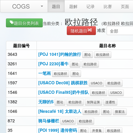
COGS
题目
题解
记录
比赛
页面
欧拉路径
题目分类列表
当前分类：
（欧拉路径 欧拉
难度
随机题目
题目编号
题目名称
3643
[POJ 1041]约翰的旅行
图论
欧拉路径
3261
[POJ 2230]看牛
图论
欧拉路径
1641
一笔画
欧拉路径
图论
1597
[USACO Dec08] 跳棋获胜
USACO
欧拉路径
1546
[USACO Final95]奶牛排队
欧拉路径
USACO
1382
无聊的S
图论
欧拉路径
矩阵运算
连通性
1046
[Nescafé 18] 太鼓达人
欧拉路径
图论
搜索法
872
骑马修栅栏
USACO
欧拉路径
35
[POI 1999] 遗传密码
图论
并查集
欧拉路径