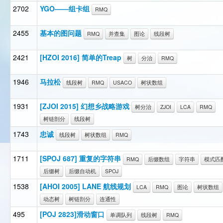
2702
YGO——组卡组
RMQ
2455
基本的图问题
RMQ
并查集
图论
线段树
2421
[HZOI 2016] 简单的Treap
树
分治
RMQ
1946
马拉松
线段树
RMQ
USACO
树状数组
1931
[ZJOI 2015] 幻想乡战略游戏
树分治
ZJOI
LCA
RMQ
树链剖分
线段树
1743
忠诚
线段树
树状数组
RMQ
1711
[SPOJ 687] 重复的字符串
RMQ
后缀数组
字符串
模式匹
后缀树
后缀自动机
SPOJ
1538
[AHOI 2005] LANE 航线规划
LCA
RMQ
图论
树状数组
动态树
树链剖分
连通性
495
[POJ 2823]滑动窗口
单调队列
线段树
RMQ