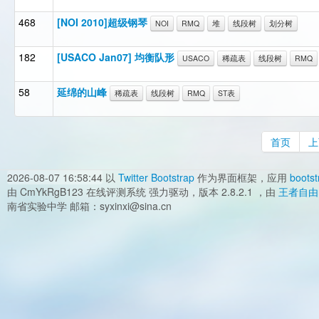
468
[NOI 2010]超级钢琴
NOI
RMQ
堆
线段树
划分树
182
[USACO Jan07] 均衡队形
USACO
稀疏表
线段树
RMQ
58
延绵的山峰
稀疏表
线段树
RMQ
ST表
首页
上
2026-08-07 16:58:44
以
Twitter Bootstrap
作为界面框架，应用
bootst
由 CmYkRgB123 在线评测系统 强力驱动，版本 2.8.2.1 ，由
王者自由
南省实验中学 邮箱：syxinxi@sina.cn