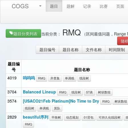
COGS
题目
题解
记录
比赛
页面
RMQ
题目分类列表
当前分类：
（区间最值问题，Range M
随
题目编号
题目名称
文件名称
时间限制
题目编
号
题目名称
4019
呜呜呜
RMQ
并查集
单调栈
线段树
3704
Balanced Lineup
RMQ
线段树
ST表
树状数组
3574
[USACO21Feb Platinum]No Time to Dry
RMQ
树状数组
线段树
单调栈
莫队
2829
beautiful序列
平衡树
动态规划
01背包
可持久化线段树
RMQ