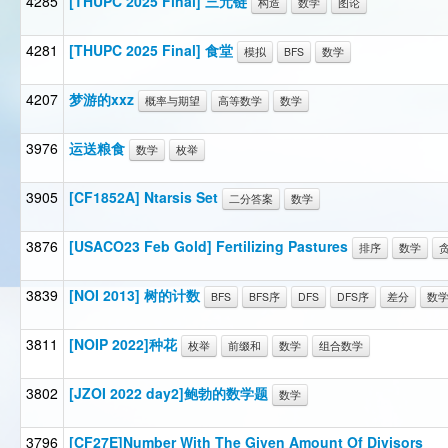
4285
[THUPC 2025 Final] 三元链
构造
数学
图论
4281
[THUPC 2025 Final] 食堂
模拟
BFS
数学
4207
梦游的xxz
概率与期望
高等数学
数学
3976
运送粮食
数学
枚举
3905
[CF1852A] Ntarsis Set
二分答案
数学
3876
[USACO23 Feb Gold] Fertilizing Pastures
排序
数学
3839
[NOI 2013] 树的计数
BFS
BFS序
DFS
DFS序
差分
数
3811
[NOIP 2022]种花
枚举
前缀和
数学
组合数学
3802
[JZOI 2022 day2]鲍勃的数学题
数学
3796
[CF27E]Number With The Given Amount Of Divisors