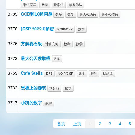
乘法原理
数学
搜索法
素数筛法
3785
GCD和LCM问题
分块
数学
最大公约数
最小公倍数
3778
[CSP 2022J]解密
NOIP/CSP
数学
3776
方解菱石板
计算几何
枚举
数学
3772
最大公因数取模
数学
3753
Cafe Stella
DFS
NOIP/CSP
数学
特判
找规律
3733
黑板上的游戏
博弈论
数学
3717
小凯的数字
数学
首页
上页
1
2
3
4
5