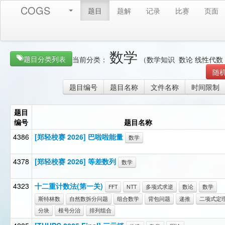
COGS
题目
题解
记录
比赛
页面
数学
题目分类列表
当前分类：
（数学知识 数论 线性代数
随
题目编号
题目名称
文件名称
时间限制
题目
编号
题目名称
4386
[郑轻校赛 2026] 巴啦啦能量
数学
4378
[郑轻校赛 2026] 等差数列
数学
4323
十二重计数法(第一关)
FFT
NTT
多项式求逆
数论
数学
斯特林数
自然数拆分问题
组合数学
背包问题
递推
二项式定
分块
根号分治
排列组合