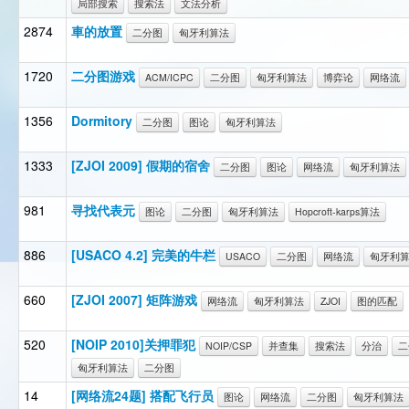
局部搜索
搜索法
文法分析
2874
車的放置
二分图
匈牙利算法
1720
二分图游戏
ACM/ICPC
二分图
匈牙利算法
博弈论
网络流
1356
Dormitory
二分图
图论
匈牙利算法
1333
[ZJOI 2009] 假期的宿舍
二分图
图论
网络流
匈牙利算法
981
寻找代表元
图论
二分图
匈牙利算法
Hopcroft-karps算法
886
[USACO 4.2] 完美的牛栏
USACO
二分图
网络流
匈牙利
660
[ZJOI 2007] 矩阵游戏
网络流
匈牙利算法
ZJOI
图的匹配
520
[NOIP 2010]关押罪犯
NOIP/CSP
并查集
搜索法
分治
二
匈牙利算法
二分图
14
[网络流24题] 搭配飞行员
图论
网络流
二分图
匈牙利算法