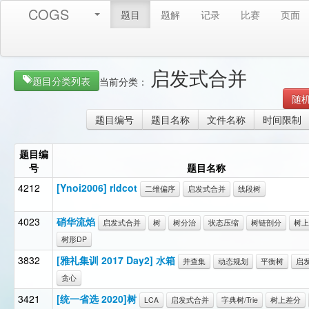
COGS
题目
题解
记录
比赛
页面
启发式合并
题目分类列表
当前分类：
随
题目编号
题目名称
文件名称
时间限制
题目编
号
题目名称
4212
[Ynoi2006] rldcot
二维偏序
启发式合并
线段树
4023
硝华流焰
启发式合并
树
树分治
状态压缩
树链剖分
树上
树形DP
3832
[雅礼集训 2017 Day2] 水箱
并查集
动态规划
平衡树
启
贪心
3421
[统一省选 2020]树
LCA
启发式合并
字典树/Trie
树上差分