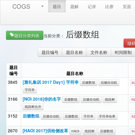
COGS
题目
题解
记录
比赛
页面
后缀数组
题目分类列表
当前分类：
随
题目编号
题目名称
文件名称
时间限制
题目
编号
题目名称
3845
[雅礼集训 2017 Day1] 字符串
后缀数组
后缀自动机
s
字符串
3166
[NOI 2018]你的名字
后缀数组
后缀自动机
线段树
n
线段树合并
3152
后缀数组
后缀自动机
后缀数组
字符串
字符串哈希
s
2670
[HAOI 2017]供给侧改革
HAOI
线段树
后缀数组
s