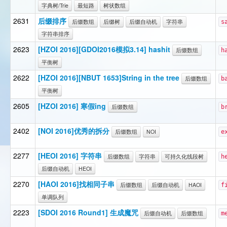
字典树/Trie
最短路
树状数组
2631
后缀排序
后缀数组
后缀树
后缀自动机
字符串
s
字符串排序
2623
[HZOI 2016][GDOI2016模拟3.14] hashit
后缀数组
h
平衡树
2622
[HZOI 2016][NBUT 1653]String in the tree
后缀数组
b
平衡树
2605
[HZOI 2016] 寒假ing
后缀数组
b
2402
[NOI 2016]优秀的拆分
后缀数组
NOI
e
2277
[HEOI 2016] 字符串
后缀数组
字符串
可持久化线段树
h
后缀自动机
HEOI
2270
[HAOI 2016]找相同子串
后缀数组
后缀自动机
HAOI
f
单调队列
2223
[SDOI 2016 Round1] 生成魔咒
后缀自动机
后缀数组
m