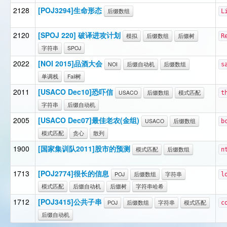
2128
[POJ3294]生命形态
后缀数组
L
2120
[SPOJ 220] 破译进攻计划
模拟
后缀数组
后缀树
R
字符串
SPOJ
2022
[NOI 2015]品酒大会
NOI
后缀自动机
后缀数组
s
单调栈
Fail树
2011
[USACO Dec10]恐吓信
USACO
后缀数组
模式匹配
t
字符串
后缀自动机
2005
[USACO Dec07]最佳老农(金组)
USACO
后缀数组
b
模式匹配
贪心
散列
1900
[国家集训队2011]股市的预测
模式匹配
后缀数组
n
1713
[POJ2774]很长的信息
POJ
后缀数组
字符串
l
模式匹配
后缀自动机
后缀树
字符串哈希
1712
[POJ3415]公共子串
POJ
后缀数组
字符串
模式匹配
c
后缀自动机