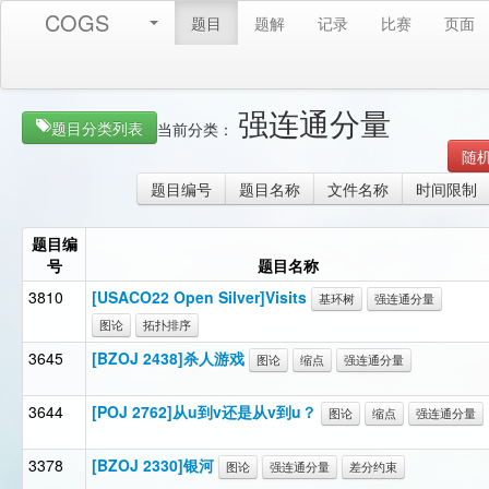
COGS
题目
题解
记录
比赛
页面
强连通分量
题目分类列表
当前分类：
随
题目编号
题目名称
文件名称
时间限制
题目编
号
题目名称
3810
[USACO22 Open Silver]Visits
基环树
强连通分量
图论
拓扑排序
3645
[BZOJ 2438]杀人游戏
图论
缩点
强连通分量
3644
[POJ 2762]从u到v还是从v到u？
图论
缩点
强连通分量
3378
[BZOJ 2330]银河
图论
强连通分量
差分约束