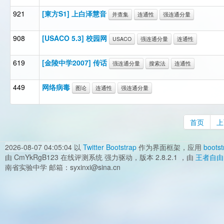
921
[東方S1] 上白泽慧音
并查集
连通性
强连通分量
908
[USACO 5.3] 校园网
USACO
强连通分量
连通性
619
[金陵中学2007] 传话
强连通分量
搜索法
连通性
449
网络病毒
图论
连通性
强连通分量
首页
上
2026-08-07 04:05:04
以
Twitter Bootstrap
作为界面框架，应用
bootst
由 CmYkRgB123 在线评测系统 强力驱动，版本 2.8.2.1 ，由
王者自由
南省实验中学 邮箱：syxinxi@sina.cn