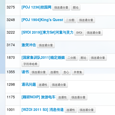
3275
[POJ 1236]校园网
强连通分量
图论
3248
[POJ 1904]King's Quest
二分图
强连通分量
3222
[SYOI 2019][東方S#]河童与灵力
SYOI
强连通分量
3174
激突冲击
强连通分量
1870
[国家集训队2011]稳定婚姻
二分图
图论
强连通分量
字符串哈希
1355
读书
强连通分量
连通性
贪心
并查集
1298
通讯问题
连通性
强连通分量
1175
[顾研NOIP] 旅游电车
连通性
强连通分量
1001
[WZOI 2011 S3] 消息传递
连通性
强连通分量