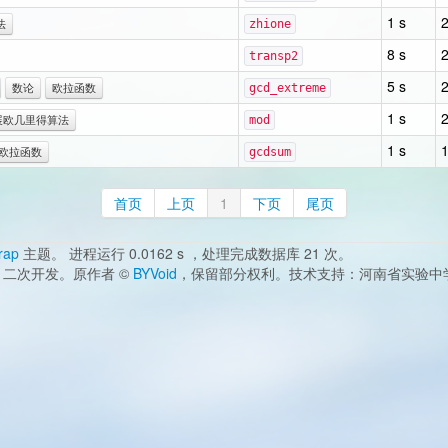
1 s
法
zhione
8 s
transp2
5 s
数论
欧拉函数
gcd_extreme
1 s
展欧几里得算法
mod
1 s
欧拉函数
gcdsum
首页
上页
1
下页
尾页
rap
主题。 进程运行 0.0162 s ，处理完成数据库 21 次。
二次开发。原作者 ©
BYVoid
，保留部分权利。技术支持：河南省实验中学 邮箱：