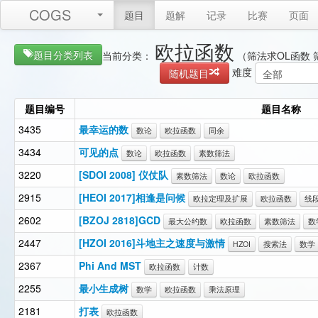
COGS
题目
题解
记录
比赛
页面
欧拉函数
题目分类列表
当前分类：
（筛法求OL函数 
难度
随机题目
题目编号
题目名称
3435
最幸运的数
数论
欧拉函数
同余
3434
可见的点
数论
欧拉函数
素数筛法
3220
[SDOI 2008] 仪仗队
素数筛法
数论
欧拉函数
2915
[HEOI 2017]相逢是问候
欧拉定理及扩展
欧拉函数
线
2602
[BZOJ 2818]GCD
最大公约数
欧拉函数
素数筛法
数
2447
[HZOI 2016]斗地主之速度与激情
HZOI
搜索法
数学
2367
Phi And MST
欧拉函数
计数
2255
最小生成树
数学
欧拉函数
乘法原理
2181
打表
欧拉函数