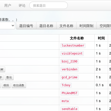
用户
评论
筛素数。。）
题目编号
题目名称
文件名称
时间限制
空间限
文件名称
时间
1 s
luckestnumber
1 s
visiblepoint
1 s
bzoj_2190
2 s
段树
verbinden
1 s
学
数论
gcd_prime
0.1 s
模拟
欧拉函数
Tcboy
1 s
PhiAndMST
1 s
msta
1 s
sendtable