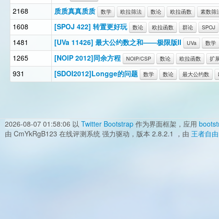
2168
质质真真质质
数学
欧拉筛法
数论
欧拉函数
素数筛
1608
[SPOJ 422] 转置更好玩
数论
欧拉函数
群论
SPOJ
1481
[UVa 11426] 最大公约数之和——极限版II
UVa
数学
1265
[NOIP 2012]同余方程
NOIP/CSP
数论
欧拉函数
扩
931
[SDOI2012]Longge的问题
数学
数论
最大公约数
2026-08-07 01:58:06
以
Twitter Bootstrap
作为界面框架，应用
bootst
由 CmYkRgB123 在线评测系统 强力驱动，版本 2.8.2.1 ，由
王者自由