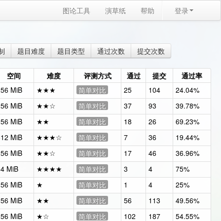
图论工具
演草纸
帮助
登录
制
题目难度
题目类型
通过次数
提交次数
空间
难度
评测方式
通过
提交
通过率
256 MiB
★★★
简单对比
25
104
24.04%
256 MiB
★★☆
简单对比
37
93
39.78%
256 MiB
★★
简单对比
18
26
69.23%
512 MiB
★★★☆
简单对比
7
36
19.44%
256 MiB
★★☆
简单对比
17
46
36.96%
64 MiB
★★★★
简单对比
3
4
75%
256 MiB
★
简单对比
1
4
25%
256 MiB
★★
简单对比
56
113
49.56%
256 MiB
★☆
简单对比
102
187
54.55%