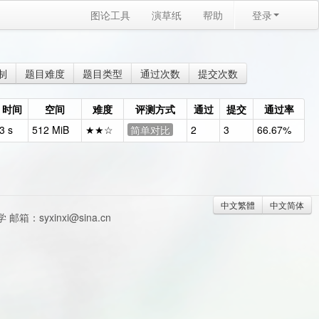
图论工具
演草纸
帮助
登录
制
题目难度
题目类型
通过次数
提交次数
时间
空间
难度
评测方式
通过
提交
通过率
3 s
512 MiB
★★☆
简单对比
2
3
66.67%
中文繁體
中文简体
syxinxi@sina.cn