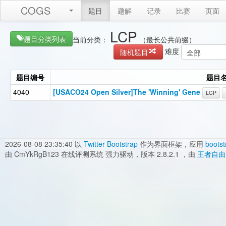
COGS
题目
题解
记录
比赛
页面
LCP
题目分类列表
当前分类：
（最长公共前缀）
难度
随机题目
题目编号
题目
4040
[USACO24 Open Silver]The 'Winning' Gene
LCP
2026-08-08 23:35:40
以
Twitter Bootstrap
作为界面框架，应用
bootst
由 CmYkRgB123 在线评测系统 强力驱动，版本 2.8.2.1 ，由
王者自由