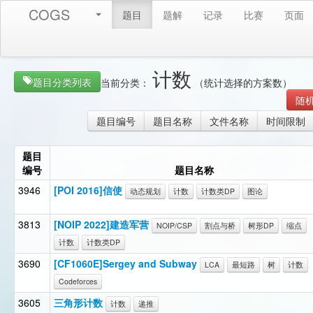
COGS
题目
题解
记录
比赛
页面
计数
题目分类列表
当前分类：
（统计选择的方案数）
随
题目编号
题目名称
文件名称
时间限制
题目
编号
题目名称
3946
[POI 2016]信使
动态规划
计数
计数类DP
图论
3813
[NOIP 2022]建造军营
NOIP/CSP
割点与桥
树形DP
缩点
计数
计数类DP
3690
[CF1060E]Sergey and Subway
LCA
最短路
树
计数
Codeforces
3605
三角形计数
计数
递推