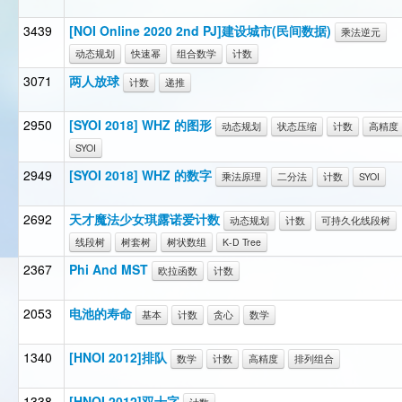
3439
[NOI Online 2020 2nd PJ]建设城市(民间数据)
乘法逆元
动态规划
快速幂
组合数学
计数
3071
两人放球
计数
递推
2950
[SYOI 2018] WHZ 的图形
动态规划
状态压缩
计数
高精度
SYOI
2949
[SYOI 2018] WHZ 的数字
乘法原理
二分法
计数
SYOI
2692
天才魔法少女琪露诺爱计数
动态规划
计数
可持久化线段树
线段树
树套树
树状数组
K-D Tree
2367
Phi And MST
欧拉函数
计数
2053
电池的寿命
基本
计数
贪心
数学
1340
[HNOI 2012]排队
数学
计数
高精度
排列组合
1338
[HNOI 2012]双十字