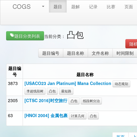
COGS
题目
题解
记录
比赛
页面
凸包
题目分类列表
当前分类：
随
题目编号
题目名称
文件名称
时间限制
题目编
号
题目名称
3873
[USACO23 Jan Platinum] Mana Collection
动态规划
李超线段树
凸包
最短路
2305
[CTSC 2016]时空旅行
凸包
线段树分治
63
[HNOI 2004] 金属包裹
计算几何
凸包
首页
上