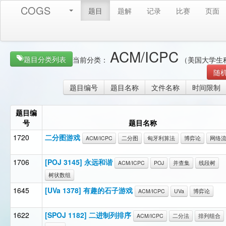
COGS
题目
题解
记录
比赛
页面
ACM/ICPC
题目分类列表
当前分类：
（美国大学生
随
题目编号
题目名称
文件名称
时间限制
题目编
号
题目名称
1720
二分图游戏
ACM/ICPC
二分图
匈牙利算法
博弈论
网络
1706
[POJ 3145] 永远和谐
ACM/ICPC
POJ
并查集
线段树
树状数组
1645
[UVa 1378] 有趣的石子游戏
ACM/ICPC
UVa
博弈论
1622
[SPOJ 1182] 二进制列排序
ACM/ICPC
二分法
排列组合