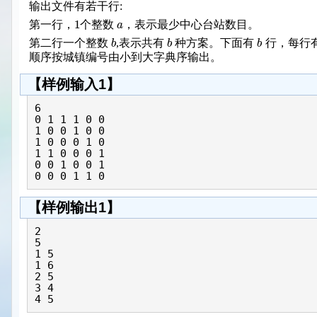
输出文件有若干行:
1
a
第一行，
个整数
，表示最少中心台站数目。
b
b
b
第二行一个整数
,表示共有
种方案。下面有
行，每行
顺序按城镇编号由小到大字典序输出。
【样例输入1】
6

0 1 1 1 0 0

1 0 0 1 0 0

1 0 0 0 1 0

1 1 0 0 0 1

0 0 1 0 0 1

【样例输出1】
2

5

1 5

1 6

2 5

3 4
