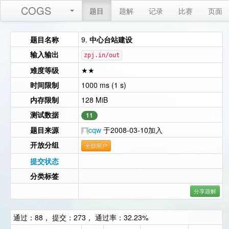
COGS
题目
题解
记录
比赛
页面
题目名称
9.
中心台站建设
输入输出
zpj.in/out
难度等级
★★
时间限制
1000 ms (1 s)
内存限制
128 MiB
测试数据
11
题目来源
cqw
于2008-03-10加入
开放分组
全部用户
提交状态
分类标签
分享题解
通过：88， 提交：273， 通过率：32.23%