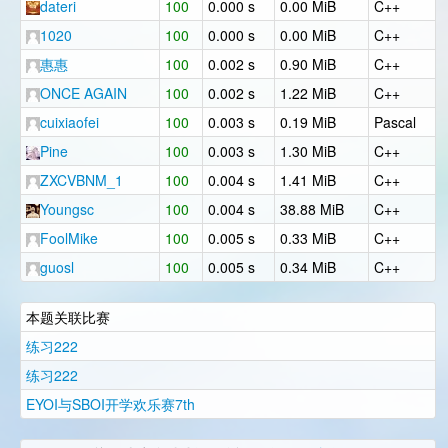
dateri
100
0.000 s
0.00 MiB
C++
1020
100
0.000 s
0.00 MiB
C++
惠惠
100
0.002 s
0.90 MiB
C++
ONCE AGAIN
100
0.002 s
1.22 MiB
C++
cuixiaofei
100
0.003 s
0.19 MiB
Pascal
Pine
100
0.003 s
1.30 MiB
C++
ZXCVBNM_1
100
0.004 s
1.41 MiB
C++
Youngsc
100
0.004 s
38.88 MiB
C++
FoolMike
100
0.005 s
0.33 MiB
C++
guosl
100
0.005 s
0.34 MiB
C++
本题关联比赛
练习222
练习222
EYOI与SBOI开学欢乐赛7th