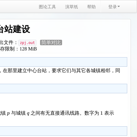
图论工具
演草纸
帮助
登录
心台站建设
出文件：
简单对比
zpj.out
存限制：128 MiB
，在那里建立中心台站，要求它们与其它各城镇相邻，同
1
p
q
城镇
与城镇
之间有无直接通讯线路。数字为
表示