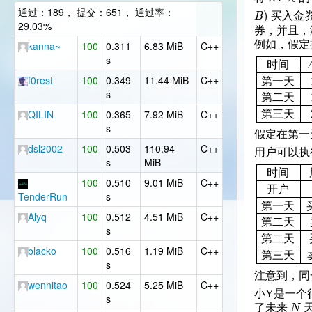
通过：189， 提交：651， 通过率：
)
B
买入金
29.03%
券，并且，
例如，假定
kanna~
100
0.311
6.83 MiB
C++
s
时
间
f0rest
100
0.349
11.44 MiB
C++
第
一
天
s
第
二
天
QILIN
100
0.365
7.92 MiB
C++
第
三
天
s
假定在第一
dsl2002
100
0.503
110.94
C++
用户可以执
s
MiB
时
间
100
0.510
9.01 MiB
C++
开
户
TenderRun
s
第
一
天
Alyq
100
0.512
4.51 MiB
C++
第
二
天
s
第
二
天
blacko
100
0.516
1.19 MiB
C++
第
三
天
s
注意到，同
wennitao
100
0.524
5.25 MiB
C++
小Y是一个
s
N
了未来