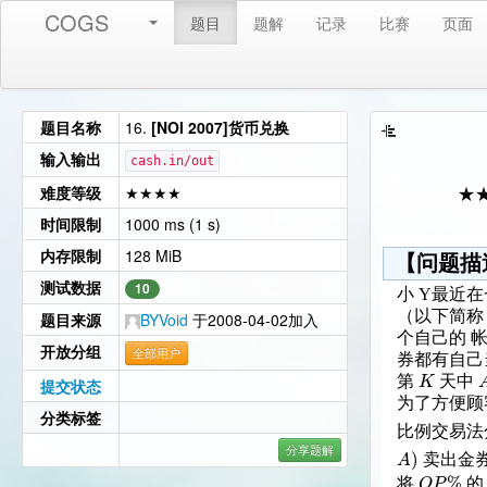
COGS
题目
题解
记录
比赛
页面
题目名称
16.
[NOI 2007]货币兑换
输入输出
cash.in/out
难度等级
★★★★
★
时间限制
1000 ms (1 s)
内存限制
128 MiB
【问题描
测试数据
10
小 Y最近
（以下简
题目来源
BYVoid
于2008-04-02加入
个自己的 
开放分组
全部用户
券都有自己
K
第
天中
提交状态
为了方便顾
分类标签
比例交易法
分享题解
)
A
卖出金
%
O
P
将