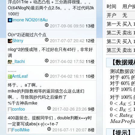
浮点01Trie + 动态凸包 + 三分跑得很慢。。。
时间
用户
O(64NlogN)最后两个点2.5s。。。不过代码3k
100行
开户
无
Imone NOI2018Au
第一天
买入
2017-09-06 09:50
13楼
第二天
卖出
O(n^2)还能过六个点
Shirry
2017-07-07 20:42
12楼
第二天
买入
nlog^2的慢成翔，不过好在只有45行，非常好
第三天
卖出
调
_Itachi
2017-04-02 17:52
11楼
【数据规
……
测试数据设
40
%
AntiLeaf
2017-04-02 16:11
10楼
对于
60
%
对于
终于。。a了啊。。
100
%
对于
mike的判除数相等的返回值怎么这么迷幻
100
%
啊。。导致我抄代码之后爆炸了
对于
0
<
≤
A
%千古神犇mike
K
0
<
≤
B
confoo
2017-02-26 23:26
9楼
K
0
<
R
a
t
e
K
400题留念。提醒同学们，double判断x==y时
M
a
x
P
r
o
f
i
一定要写成abs(x-y)<=1e-7
FoolMike
2016-07-11 20:07
8楼
【提示】