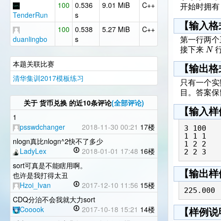
100
0.536
9.01 MiB
C++
开始时拥
TenderRun
s
【输入格
100
0.538
5.27 MiB
C++
duanlingbo
s
第一行两个
N
接下来
本题关联比赛
【输出格
清华集训2017模板练习
只有一个
目。答案
关于
货币兑换
的近10条评论
(全部评论)
【输入样
1
psswdchanger
2018-11-30 00:21
17楼
3 100

1 1 1

nlogn真比nlogn^2快不了多少
1 2 2

LadyLex
2018-01-01 17:48
16楼
sort可真是不能瞎用啊。
【输出样
也许是我打得太丑
Hzoi_Ivan
2017-12-10 11:56
15楼
CDQ分治不会我就大力sort
Cooook
2017-10-18 15:21
14楼
【样例说