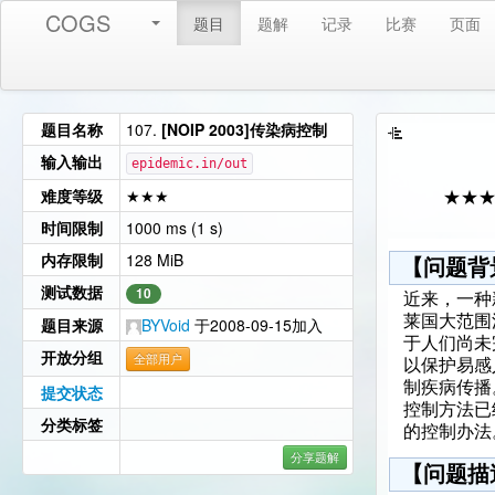
COGS
题目
题解
记录
比赛
页面
题目名称
107.
[NOIP 2003]传染病控制
输入输出
epidemic.in/out
难度等级
★★★
★★
时间限制
1000 ms (1 s)
内存限制
128 MiB
【问题背
测试数据
10
近来，一种
莱国大范围
题目来源
BYVoid
于2008-09-15加入
于人们尚未
开放分组
全部用户
以保护易感
制疾病传播
提交状态
控制方法已
分类标签
的控制办法
分享题解
【问题描