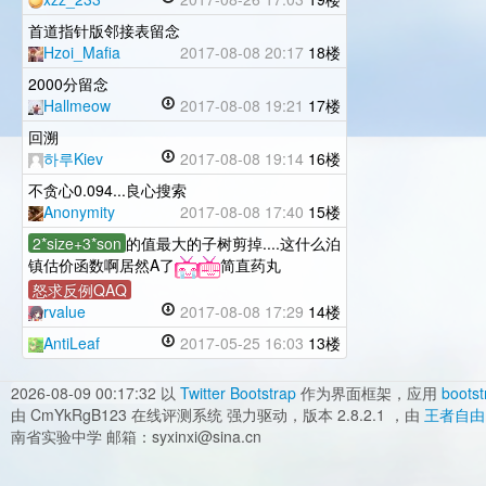
首道指针版邻接表留念
Hzoi_Mafia
2017-08-08 20:17
18楼
2000分留念
Hallmeow
2017-08-08 19:21
17楼
回溯
하루Kiev
2017-08-08 19:14
16楼
不贪心0.094...良心搜索
Anonymity
2017-08-08 17:40
15楼
2*size+3*son
的值最大的子树剪掉....这什么泊
镇估价函数啊居然A了
简直药丸
怒求反例QAQ
rvalue
2017-08-08 17:29
14楼
AntiLeaf
2017-05-25 16:03
13楼
2026-08-09 00:17:32
以
Twitter Bootstrap
作为界面框架，应用
bootst
由 CmYkRgB123 在线评测系统 强力驱动，版本 2.8.2.1 ，由
王者自由
南省实验中学 邮箱：syxinxi@sina.cn