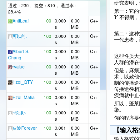
研究表明，
通过：230， 提交：810， 通过率：
28.4%
第一：它的
Y
不得病，
AntiLeaf
100
0.000
0.00
C++
s
MiB
第二：这种
可以的.
100
0.000
0.00
C++
一代患者，
s
MiB
Albert S.
100
0.000
0.00
C++
这些性质大
Chang
s
MiB
人群的潜在
rvalue
100
0.000
0.00
C++
但是，麻烦
s
MiB
术，以致他
Hzoi_QTY
100
0.000
0.00
C++
制的传播途
s
MiB
传播途径相
疾病就中止
Hzoi_Mafia
100
0.000
0.00
C++
s
MiB
所以，蓬莱
染。
~玖湫~
100
0.000
0.00
C++
你的程序要
s
MiB
皮波Forever
100
0.001
0.00
C++
【输入格
s
MiB
输入格式的