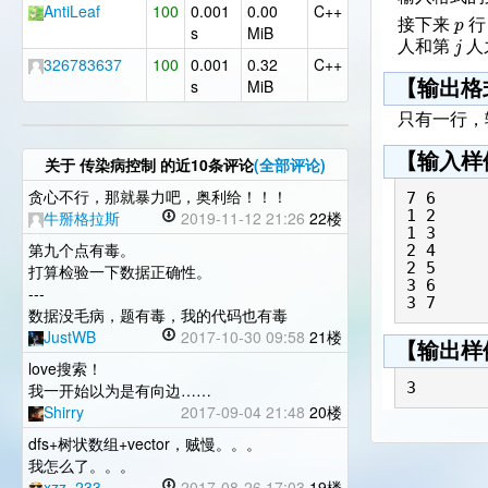
AntiLeaf
100
0.001
0.00
C++
p
接下来
行
s
MiB
j
人和第
人
326783637
100
0.001
0.32
C++
s
MiB
【输出格
只有一行，
【输入样
关于
传染病控制
的近10条评论
(全部评论)
贪心不行，那就暴力吧，奥利给！！！
7 6

1 2

牛掰格拉斯
2019-11-12 21:26
22楼
1 3

第九个点有毒。
2 4

2 5

打算检验一下数据正确性。
3 6

---
数据没毛病，题有毒，我的代码也有毒
JustWB
2017-10-30 09:58
21楼
【输出样
love搜索！
我一开始以为是有向边……
Shirry
2017-09-04 21:48
20楼
dfs+树状数组+vector，贼慢。。。
我怎么了。。。
xzz_233
2017-08-26 17:03
19楼