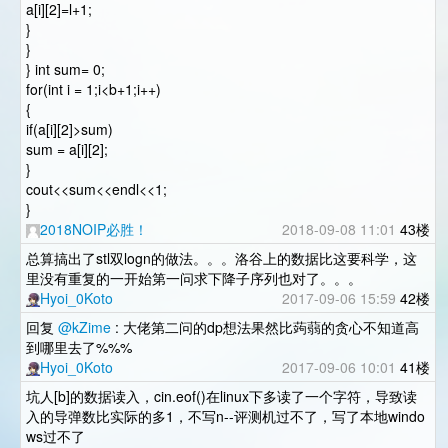
a[i][2]=l+1;
}
}
} int sum= 0;
for(int i = 1;i<b+1;i++)
{
if(a[i][2]>sum)
sum = a[i][2];
}
cout<<sum<<endl<<1;
}
2018NOIP必胜！
2018-09-08 11:01
43楼
总算搞出了stl双logn的做法。。。洛谷上的数据比这要科学，这
里没有重复的一开始第一问求下降子序列也对了。。。
Hyoi_0Koto
2017-09-06 15:59
42楼
回复
@kZime
: 大佬第二问的dp想法果然比蒟蒻的贪心不知道高
到哪里去了%%%
Hyoi_0Koto
2017-09-06 10:01
41楼
坑人[b]的数据读入，cin.eof()在linux下多读了一个字符，导致读
入的导弹数比实际的多1，不写n--评测机过不了，写了本地windo
ws过不了