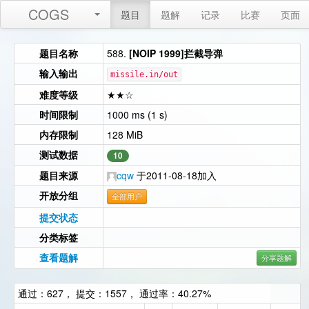
COGS
题目
题解
记录
比赛
页面
题目名称
588.
[NOIP 1999]拦截导弹
输入输出
missile.in/out
难度等级
★★☆
时间限制
1000 ms (1 s)
内存限制
128 MiB
测试数据
10
题目来源
cqw
于2011-08-18加入
开放分组
全部用户
提交状态
分类标签
查看题解
分享题解
通过：627， 提交：1557， 通过率：40.27%