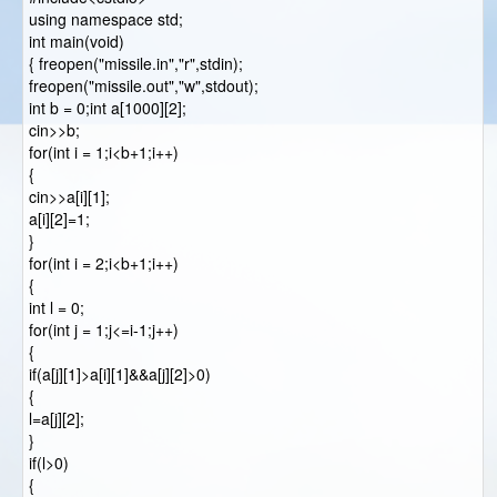
using namespace std;
int main(void)
{ freopen("missile.in","r",stdin);
freopen("missile.out","w",stdout);
int b = 0;int a[1000][2];
cin>>b;
for(int i = 1;i<b+1;i++)
{
cin>>a[i][1];
a[i][2]=1;
}
for(int i = 2;i<b+1;i++)
{
int l = 0;
for(int j = 1;j<=i-1;j++)
{
if(a[j][1]>a[i][1]&&a[j][2]>0)
{
l=a[j][2];
}
if(l>0)
{