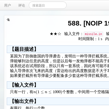
用户
评论
588. [NOIP
★★☆ 输入文件：
输
missile.in
时间限制：1 s 内
【题目描述】
某国为了防御敌国的导弹袭击，发明出一种导弹拦截系统
弹能够到达任意的高度，但是以后每一发炮弹都不能高于
该系统还在试用阶段，所以只有一套系统，因此有可能不
输入导弹依次飞来的高度（雷达给出的高度数据是不大于
如果要拦截所有导弹最少要配备多少套这种导弹拦截系统
【输入文件】
(
1
≤
≤
1000
)
n
n
只有一行，有
个整数，中间用一个空格
【输出文件】
有两行，每行一个数。