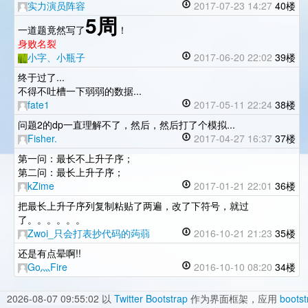
实力演员阵容
2017-07-23 14:27
40楼
5周
一道题竟然写了
！
身败名裂
小字、小瓶子
2017-06-20 22:02
39楼
终于过了...
不得不吐槽一下弱弱的数据...
fate1
2017-05-11 22:24
38楼
问题2的dp一直理解不了，然后，然后打了个模拟...
Fisher.
2017-04-27 16:37
37楼
第一问：最长不上升子序；
第二问：最长上升子序；
kZime
2017-01-21 22:01
36楼
把最长上升子序列复制粘贴了两遍，改了下符号，就过
了。。。。。。
Zwoi_只会打表抄代码的蒟蒻
2016-10-21 21:23
35楼
还是有点晕啊!!
Go灬Fire
2016-10-10 08:20
34楼
2026-08-07 09:55:02
以
Twitter Bootstrap
作为界面框架，应用
bootst