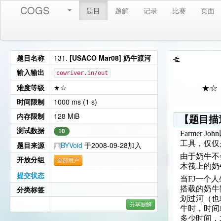
COGS
题目
题解
记录
比赛
页面
题目名称
131.
[USACO Mar08] 奶牛渡河
输入输出
cowriver.in/out
难度等级
★☆
★☆
时间限制
1000 ms (1 s)
内存限制
128 MiB
【题目描
测试数据
10
Farmer 
工具，仅仅
题目来源
BYVoid
于2008-09-28加入
由于奶牛不
开放分组
全部用户
木筏上的奶
提交状态
当FJ一个人
分类标签
搭载的奶牛数目
划过河（也
分享题解
牛时，时间
多少时间，