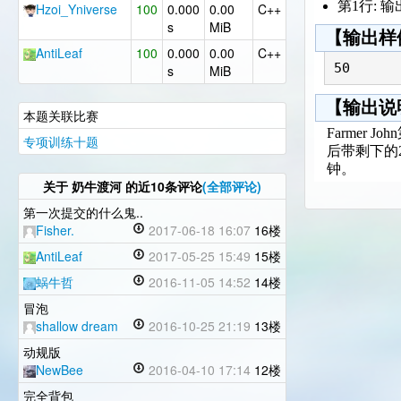
第1行: 
Hzoi_Yniverse
100
0.000
0.00
C++
s
MiB
【输出样
AntiLeaf
100
0.000
0.00
C++
50 
s
MiB
【输出说
本题关联比赛
Farmer
专项训练十题
后带剩下的2
钟。
关于
奶牛渡河
的近10条评论
(全部评论)
第一次提交的什么鬼..
Fisher.
2017-06-18 16:07
16楼
AntiLeaf
2017-05-25 15:49
15楼
蜗牛哲
2016-11-05 14:52
14楼
冒泡
shallow dream
2016-10-25 21:19
13楼
动规版
NewBee
2016-04-10 17:14
12楼
完全背包