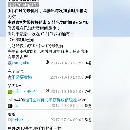
手推30min的DP
[b] 在时间最优时，易推出每次加油时油箱均
为空
由速度V为常数将距离 S 转化为时间 s= S /10
假设现在已知方案时间最少；
则对于最后一次在 Q 时间的加油有：
· Q~S耗时已知
问题转换为求 0~ ( Q )的最优解
先用前缀和优化，然后用递推解决，反正我不
会用浮点型；
konnyaku
2017-10-23 20:57
9楼
完全背包
不需要黄桃
2017-10-16 21:50
8楼
暴力DP。。。
小字、小瓶子
2017-10-16 21:09
7楼
[size=40]
出门左转有几率获得双倍经验
[/size]
+1s
2017-09-09 09:12
6楼
哈哈
Fisher.
2017-07-04 09:06
5楼
另外2013暴力摩托和此题一样