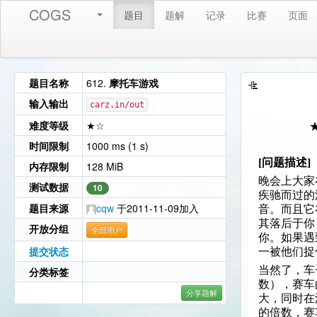
COGS
题目
题解
记录
比赛
页面
题目名称
612.
摩托车游戏
输入输出
carz.in/out
难度等级
★☆
时间限制
1000 ms (1 s)
[问题描述]
内存限制
128 MiB
晚会上大家
测试数据
10
疾驰而过的
题目来源
cqw
于2011-11-09加入
音。而且它
其落后于你
开放分组
全部用户
你。如果遇
提交状态
一被他们捉住
当然了，车子
分类标签
数），赛车
分享题解
大，同时在
的倍数，赛