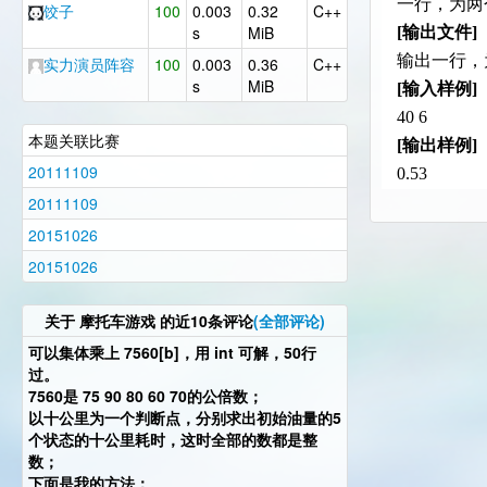
一行，为两
饺子
100
0.003
0.32
C++
s
MiB
[输出文件]
输出一行，
实力演员阵容
100
0.003
0.36
C++
s
MiB
[输入样例]
40 6
本题关联比赛
[输出样例]
20111109
0.53
20111109
20151026
20151026
关于
摩托车游戏
的近10条评论
(全部评论)
可以集体乘上 7560[b]，用 int 可解，50行
过。
7560是 75 90 80 60 70的公倍数；
以十公里为一个判断点，分别求出初始油量的5
个状态的十公里耗时，这时全部的数都是整
数；
下面是我的方法：