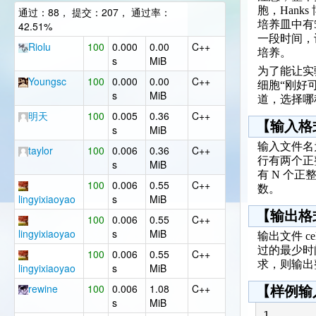
胞，Hank
通过：88， 提交：207， 通过率：
培养皿中有
42.51%
一段时间，
Riolu
100
0.000
0.00
C++
培养。
s
MiB
为了能让实
Youngsc
100
0.000
0.00
C++
细胞“刚好
s
MiB
道，选择哪
明天
100
0.005
0.36
C++
【输入格
s
MiB
输入文件名为
taylor
100
0.006
0.36
C++
行有两个正
s
MiB
有 N 个正
100
0.006
0.55
C++
数。
lingyixiaoyao
s
MiB
【输出格
100
0.006
0.55
C++
lingyixiaoyao
s
MiB
输出文件 c
过的最少时
100
0.006
0.55
C++
求，则输出
lingyixiaoyao
s
MiB
rewine
100
0.006
1.08
C++
【样例输
s
MiB
1
