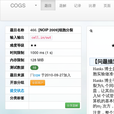
COGS
题目
题解
记录
比赛
页面
题目名称
466.
[NOIP 2009]细胞分裂
输入输出
cell.in/out
难度等级
★★
时间限制
1000 ms (1 s)
内存限制
128 MiB
【问题描
测试数据
10
Hanks 
胞实验做准
题目来源
cqw
于2010-09-27加入
Hanks 
开放分组
全部用户
裂为S
个同
i
提交状态
皿，让其自
入M 个试管
分类标签
算机的基本
分享题解
的m
次方，即
2
注意，整个