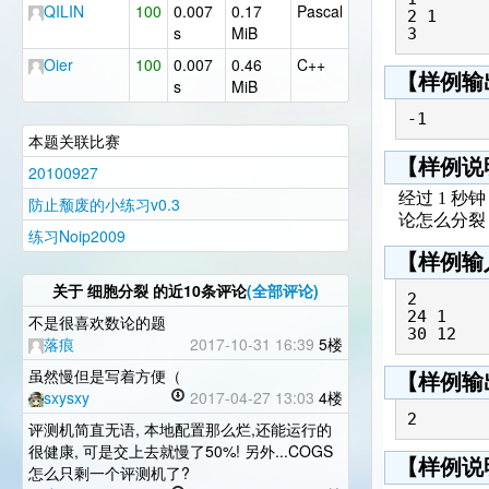
QILIN
100
0.007
0.17
Pascal
2 1

s
MiB
Oier
100
0.007
0.46
C++
【样例输
s
MiB
本题关联比赛
【样例说
20100927
经过 1 秒
防止颓废的小练习v0.3
论怎么分裂
练习Noip2009
【样例输
关于
细胞分裂
的近10条评论
(全部评论)
2

24 1

不是很喜欢数论的题
落痕
2017-10-31 16:39
5楼
虽然慢但是写着方便（
【样例输
sxysxy
2017-04-27 13:03
4楼
评测机简直无语, 本地配置那么烂,还能运行的
很健康, 可是交上去就慢了50%! 另外...COGS
【样例说
怎么只剩一个评测机了?