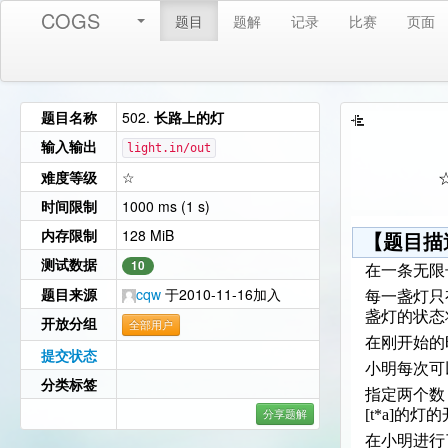
COGS
题目
题解
记录
比赛
页面
题目名称
502.
长路上的灯
输入输出
light.in/out
难度等级
☆
时间限制
1000 ms (1 s)
内存限制
128 MiB
【题目描
测试数据
10
在一条无限
题目来源
cqw
于2010-11-16加入
每一盏灯只
盏灯的状态
开放分组
全部用户
在刚开始的
提交状态
小明每次可
分类标签
指定两个数，
分享题解
[t*a]的
在小明进行