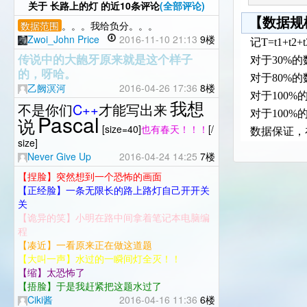
关于
长路上的灯
的近10条评论
(全部评论)
【数据规
数据范围
。。。我给负分。。。
Zwoi_John Price
2016-11-10 21:13
9楼
记T=t1+t2
传说中的大龅牙原来就是这个样子
对于30%的
的，呀哈。
对于80%的数
乙阙溟河
2016-04-26 17:36
8楼
对于100%的
我想
不是你们
C++
才能写出来
对于100%的数
Pascal
说
[size=40]
也有春天！！！
[/
数据保证，
size]
Never Give Up
2016-04-24 14:25
7楼
【捏脸】突然想到一个恐怖的画面
【正经脸】一条无限长的路上路灯自己开开关
关
【诡异的笑】小明在路中间拿着笔记本电脑编
程
【凑近】一看原来正在做这道题
【大叫一声】水过的一瞬间灯全灭！！
【缩】太恐怖了
【捂脸】于是我赶紧把这题水过了
Ciki酱
2016-04-16 11:36
6楼