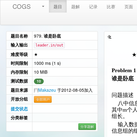
COGS
题目
题解
记录
比赛
页面
题目名称
979.
谁是卧底
输入输出
leader.in/out
难度等级
★
★
时间限制
1000 ms (1 s)
Problem 1 
内存限制
10 MiB
谁是卧底
测试数据
10
题目来源
Makazeu
于2012-08-05加入
问题描述
开放分组
全部用户
八中信
提交状态
其中
m
个
组长。
分类标签
输入数
分享题解
信息组的