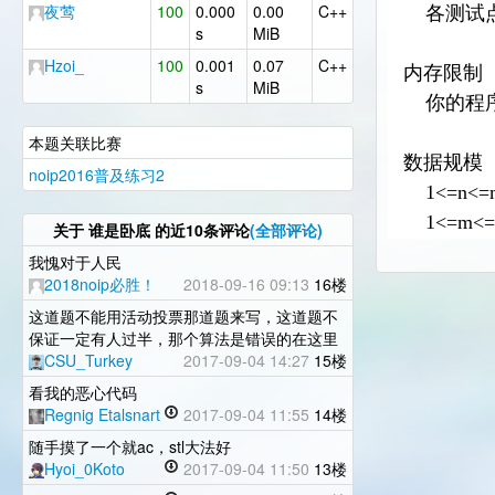
夜莺
100
0.000
0.00
C++
各测试
s
MiB
Hzoi_
100
0.001
0.07
C++
内存限制
s
MiB
你的程
本题关联比赛
数据规模
noip2016普及练习2
1<=n<=m
1<=m<=
关于
谁是卧底
的近10条评论
(全部评论)
我愧对于人民
2018noip必胜！
2018-09-16 09:13
16楼
这道题不能用活动投票那道题来写，这道题不
保证一定有人过半，那个算法是错误的在这里
CSU_Turkey
2017-09-04 14:27
15楼
看我的恶心代码
Regnig Etalsnart
2017-09-04 11:55
14楼
随手摸了一个就ac，stl大法好
Hyoi_0Koto
2017-09-04 11:50
13楼