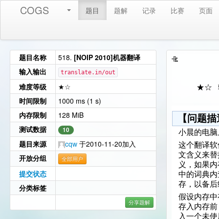
COGS
题目
题解
记录
比赛
页面
题目名称
518.
[NOIP 2010]机器翻译
输入输出
translate.in/out
难度等级
★☆
★☆
时间限制
1000 ms (1 s)
内存限制
128 MiB
【问题描
测试数据
10
小晨的电脑
题目来源
cqw
于2010-11-20加入
这个翻译软
文含义来替
开放分组
全部用户
义，如果内
提交状态
中的词典内
存，以备后
分类标签
假设内存中
分享题解
存入内存前
入一个未使