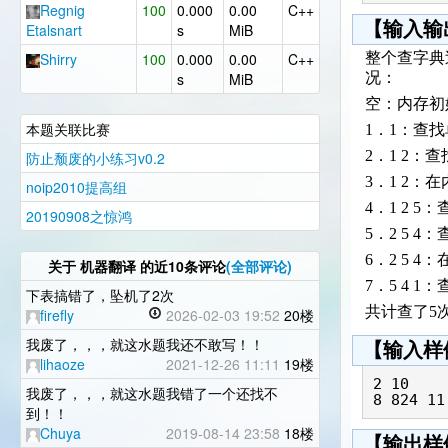
Regnig
100
0.000
0.00
C++
【输入输
Etalsnart
s
MiB
Shirry
100
0.000
0.00
C++
整个查字典
s
MiB
况：
空：内存初
本题关联比赛
1．1：查
2．1 2：
防止颓废的小练习v0.2
3．1 2：
noip2010提高组
4．1 2 
20190908之惊鸿
5．2 5 
6．2 5 
关于
机器翻译
的近10条评论
(全部评论)
7．5 4 
下表搞错了，坠机了2次
共计查了5
firefly
2026-02-03 19:52
20楼
我废了，，，就这水题我还不敢写！！
【输入样
lihaoze
2021-12-26 11:11
19楼
2 10

我废了，，，就这水题我错了一个还找不
到！！
Chuya
2019-08-14 23:58
18楼
【输出样