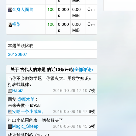
s
MiB
金身人面兽
100
0.000
0.00
C++
s
MiB
槿柒
100
0.000
0.00
C++
s
MiB
本题关联比赛
20120807
关于
古代人的难题
的近10条评论
(全部评论)
当你不会做数学题，你很火大。用数学知识×
打表找规律√
Rapiz
2016-10-26 17:10
7楼
回复
@魔术羊
:
来来去做·-· id958
安呐一条小咸鱼。
2016-05-09 16:47
6楼
打出小范围的表一切都解决了
Magic_Sheep
2016-05-09 16:45
5楼
成功秒杀PAS_(:з」∠)_