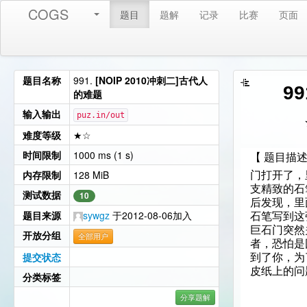
COGS
题目
题解
记录
比赛
页面
题目名称
991.
[NOIP 2010冲刺二]古代人
9
的难题
输入输出
puz.in/out
难度等级
★☆
时间限制
1000 ms (1 s)
【 题目描
内存限制
128 MiB
门打开了，
支精致的石
测试数据
10
后发现，里
题目来源
sywgz
于2012-08-06加入
石笔写到这
巨石门突然
开放分组
全部用户
者，恐怕是
提交状态
到了你，为
皮纸上的问
分类标签
分享题解