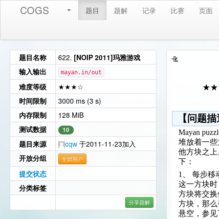
COGS
题目
题解
记录
比赛
页面
题目名称
622.
[NOIP 2011]玛雅游戏
输入输出
mayan.in/out
难度等级
★★★☆
★★
时间限制
3000 ms (3 s)
内存限制
128 MiB
【问题描
测试数据
10
Mayan 
堆放着一些
题目来源
cqw
于2011-11-23加入
他方块之上
开放分组
全部用户
下：
提交状态
1、 每步
这一方块时
分类标签
方块将交换
分享题解
方块，那么
悬空，参见