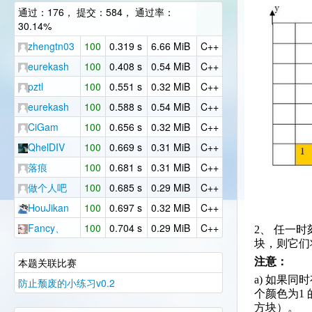
通过：176， 提交：584， 通过率：
30.14%
zhengtn03
100
0.319 s
6.66 MiB
C++
eurekash
100
0.408 s
0.54 MiB
C++
pztl
100
0.551 s
0.32 MiB
C++
eurekash
100
0.588 s
0.54 MiB
C++
CiGam
100
0.656 s
0.32 MiB
C++
QhelDIV
100
0.669 s
0.31 MiB
C++
落痕
100
0.681 s
0.31 MiB
C++
做个人吧
100
0.685 s
0.29 MiB
C++
HouJikan
100
0.697 s
0.32 MiB
C++
Fancy、
100
0.704 s
0.29 MiB
C++
2、 任一
块，则它们
本题关联比赛
注意：
a) 如果
防止颓废的小练习v0.2
个颜色为1
方块）。