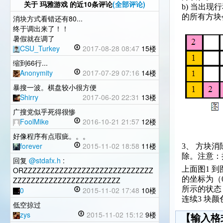
关于
玛雅游戏
的近10条评论
(全部评论)
b) 当出
的所有方块
消块方式看错还有80...
终于调出来了！！
暑假就在调了
CSU_Turkey
2017-08-28 08:47
15楼
缩到66行...
Anonymity
2017-07-29 07:16
14楼
暴搜一波。棋盘较小很方便
Shirry
2017-06-20 22:31
13楼
广搜党似乎死得很惨
FoolMike
2016-10-21 21:57
12楼
好像程序有点瑕疵。。。
forever
2015-11-02 18:58
11楼
3、 方块
除。注意：
回复
@stdafx.h
:
上面图1 
ORZZZZZZZZZZZZZZZZZZZZZZZZZZZZZ
的坐标为（0
ZZZZZZZZZZZZZZZZZZZZZZZZ
所示的状态
0
2015-11-02 17:48
10楼
连续3 块
低空掠过
zys
2015-11-02 15:12
9楼
【输入格