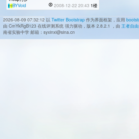
BYVoid
2008-12-22 20:43
1楼
2026-08-09 07:32:12
以
Twitter Bootstrap
作为界面框架，应用
bootst
由 CmYkRgB123 在线评测系统 强力驱动，版本 2.8.2.1 ，由
王者自由
南省实验中学 邮箱：syxinxi@sina.cn