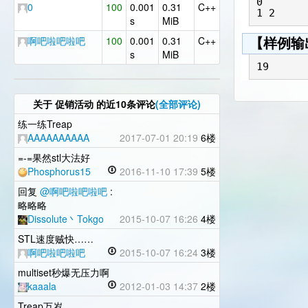
0

0
100
0.001
0.31
C++
s
MiB
啊吧啦吧啦吧
100
0.001
0.31
C++
【样例输
s
MiB
关于
促销活动
的近10条评论
(全部评论)
练一练Treap
AAAAAAAAAA
2017-07-01 20:19
6楼
=-=果然stl大法好
Phosphorus15
2016-11-10 17:39
5楼
回复
@啊吧啦吧啦吧
:
略略略
Dissolute丶Tokgo
2015-10-07 16:26
4楼
STL速度贼快……
啊吧啦吧啦吧
2015-10-07 16:24
3楼
multiset秒爆无压力啊
kaaala
2012-01-03 14:37
2楼
Treap万岁