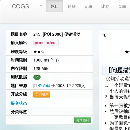
COGS
题目
题解
记录
比赛
页面
题目名称
245.
[POI 2000] 促销活动
输入输出
prom.in/out
难度等级
★★☆
★
时间限制
1000 ms (1 s)
内存限制
128 MiB
【问题描
测试数据
7
促销活动遵
题目来源
BYVoid
于2008-12-22加入
一个消费
个人的详
开放分组
全部用户
当每天促
提交状态
第一张被
分类标签
然后被抽
一定数目
分享题解
为了避免
但是剩下