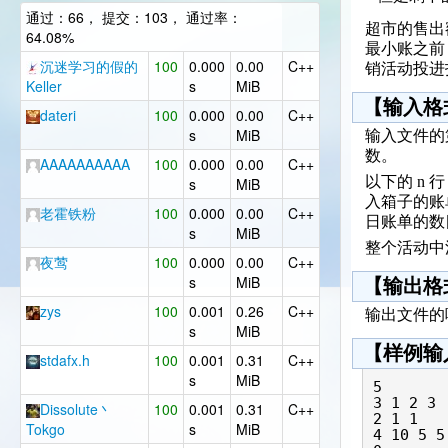
通过：66， 提交：103， 通过率：
超市的售出
64.08%
最小账之前
沉迷学习的假的
100
0.000
0.00
C++
销活动投进
Keller
s
MiB
【输入格
dateri
100
0.000
0.00
C++
s
MiB
输入文件的第
数。
AAAAAAAAAA
100
0.000
0.00
C++
以下的 n 
s
MiB
入箱子的账单
老霍铁粉
100
0.000
0.00
C++
日账单的数目
s
MiB
整个活动中涉
夜莺
100
0.000
0.00
C++
s
MiB
【输出格
zys
100
0.001
0.26
C++
输出文件的
s
MiB
【样例输
stdafx.h
100
0.001
0.31
C++
s
MiB
5

3 1 2 3

Dissolute丶
100
0.001
0.31
C++
2 1 1

Tokgo
s
MiB
4 10 5 5 