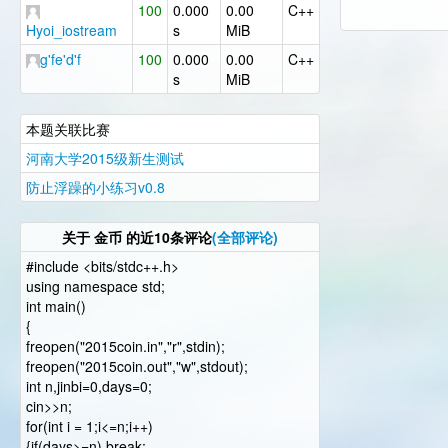
100
0.000
0.00
C++
Hyoi_iostream
s
MiB
g'fe'd'f
100
0.000
0.00
C++
s
MiB
本题关联比赛
河南大学2015级新生测试
防止浮躁的小练习v0.8
关于
金币
的近10条评论
(全部评论)
#include <bits/stdc++.h>
using namespace std;
int main()
{
freopen("2015coin.in","r",stdin);
freopen("2015coin.out","w",stdout);
int n,jinbi=0,days=0;
cin>>n;
for(int i = 1;i<=n;i++)
{if(days>=n) break;