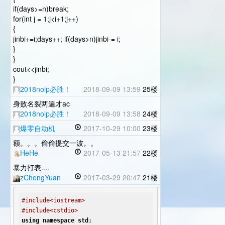
if(days>=n)break;
for(int j = 1;j<i+1;j++)
{
jinbi+=i;days++; if(days>n)jinbi-= i;
}
}
cout<<jinbi;
}
2018noip必胜！
2018-09-09 13:59
25楼
身败名裂两遍才ac
2018noip必胜！
2018-09-09 13:58
24楼
爆零自动机
2017-10-29 10:00
23楼
额。。。偷偷提交一波。。
HeHe
2017-05-13 21:57
22楼
暴力打表....
zChengYuan
2017-03-29 20:47
21楼
#include<iostream>
#include<cstdio>
using
namespace
std
;