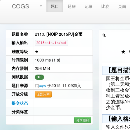
COGS
题目
题解
记录
比赛
页面
题目名称
2110.
[NOIP 2015PJ]金币
输入输出
2015coin.in/out
难度等级
★
★
时间限制
1000 ms (1 s)
内存限制
256 MiB
【题目描
测试数据
10
国王将金币
（第二天和
题目来源
cqw
于2015-11-09加入
收到三枚金
开放分组
全部用户
种工资发放
之的连续N
提交状态
少金币。
分类标签
【输入格
分享题解
输入文件只