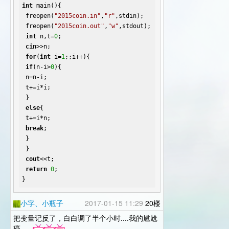
int
 main(){
 freopen(
"2015coin.in"
,
"r"
,stdin);
 freopen(
"2015coin.out"
,
"w"
,stdout);
int
 n,t=
0
;
cin
>>n;
for
(
int
 i=
1
;;i++){
if
(n-i>
0
){
 n=n-i;
 t+=i*i;
 }
else
{
 t+=i*n;
break
;
 }
 }
cout
<<t;
return
0
;
}
小字、小瓶子
2017-01-15 11:29
20楼
把变量记反了，白白调了半个小时....我的尴尬
癌......