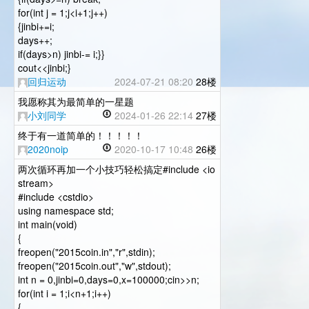
for(int j = 1;j<i+1;j++)
{jinbi+=i;
days++;
if(days>n) jinbi-= i;}}
cout<<jinbi;}
回归运动
2024-07-21 08:20
28楼
我愿称其为最简单的一星题
小刘同学
2024-01-26 22:14
27楼
终于有一道简单的！！！！！
2020noip
2020-10-17 10:48
26楼
两次循环再加一个小技巧轻松搞定#include <io
stream>
#include <cstdio>
using namespace std;
int main(void)
{
freopen("2015coin.in","r",stdin);
freopen("2015coin.out","w",stdout);
int n = 0,jinbi=0,days=0,x=100000;cin>>n;
for(int i = 1;i<n+1;i++)
{