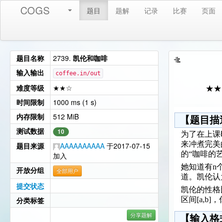
COGS
题目
题解
记录
比赛
页面
题目名称
2739.
凯伦和咖啡
输入输出
coffee.in/out
难度等级
★★☆
★★
时间限制
1000 ms (1 s)
内存限制
512 MiB
【题目描
测试数据
10
为了在上课
来冲煮完美
题目来源
AAAAAAAAAA
于2017-07-15
的“咖啡的
加入
她知道有n
开放分组
全部用户
道。凯伦认
提交状态
凯伦的性格
分类标签
区间[a,
分享题解
【输入格