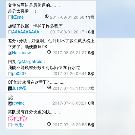
文件名写错是最傻逼的。。。
差分太强啦！！
kZime
2017-09-01 20:58
11楼
加强了数据，卡掉了许多程序
AAAAAAAAAA
2017-09-01 20:17
10楼
差分+分块，好慢啊。估计用不了多久就从榜上
下来了。顺便膜拜DK
Hallmeow
2017-08-06 21:27
9楼
回复
@Margatroid
:
我能不能说差分数组可以随便20行水过
pb0207
2017-07-20 09:41
8楼
CF能过然后在这里T了.............
JustWB
2017-07-18 11:13
7楼
rewine
2017-07-16 09:21
6楼
莫队没有裸分快跑的快。。。
~玖湫~
2017-07-15 20:55
5楼