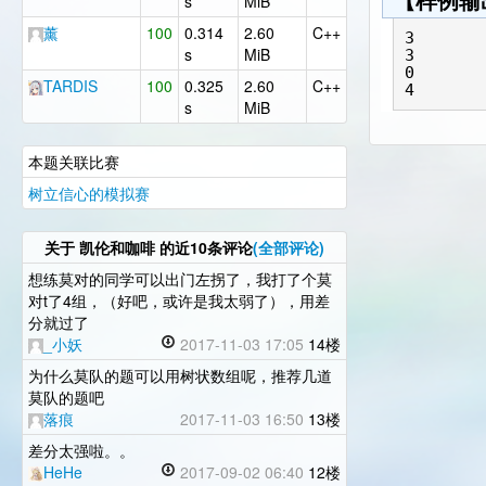
【样例输
s
MiB
薰
100
0.314
2.60
C++
3

s
MiB
3

0

TARDIS
100
0.325
2.60
C++
4
s
MiB
本题关联比赛
树立信心的模拟赛
关于
凯伦和咖啡
的近10条评论
(全部评论)
想练莫对的同学可以出门左拐了，我打了个莫
对t了4组，（好吧，或许是我太弱了），用差
分就过了
_小妖
2017-11-03 17:05
14楼
为什么莫队的题可以用树状数组呢，推荐几道
莫队的题吧
落痕
2017-11-03 16:50
13楼
差分太强啦。。
HeHe
2017-09-02 06:40
12楼