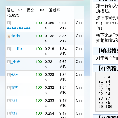
第一行输入包含
通过：47， 提交：103， 通过率：
所描述。
45.63%
接下来n行
100
0.089
2.61
C++
ri（1≤li
AAAAAAAAAA
s
MiB
值）。
HeHe
100
0.132
3.85
C++
接下来q行为
s
MiB
她想知道a
for_life
100
0.219
1.84
C++
【输出格
s
MiB
对于每个询
_小妖
100
0.221
5.65
C++
s
MiB
【样例输
HXF
100
0.228
1.84
C++
3 2 4

s
MiB
91 94

92 97

雨季
100
0.232
1.84
C++
97 99

s
MiB
92 94

93 97

落痕
100
0.233
9.47
C++
95 96

s
MiB
落痕
100
0.254
9.47
C++