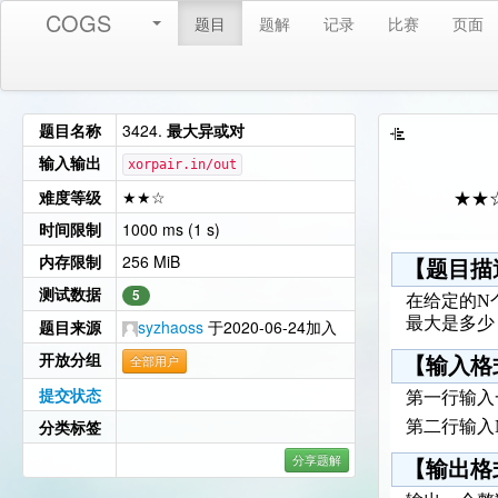
COGS
题目
题解
记录
比赛
页面
题目名称
3424.
最大异或对
输入输出
xorpair.in/out
难度等级
★★☆
★★
时间限制
1000 ms (1 s)
内存限制
256 MiB
【题目描
测试数据
5
在给定的N
最大是多少
题目来源
syzhaoss
于2020-06-24加入
开放分组
全部用户
【输入格
提交状态
第一行输入
分类标签
第二行输入
分享题解
【输出格