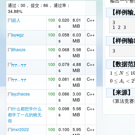
输出一个整
通过：30， 提交：86， 通过率：
34.88%
【样例输
超人
100
0.020
8.01
C++
3

s
MiB
sywgz
100
0.058
6.03
C++
【样例输
s
MiB
lihaoze
100
0.068
5.98
C++
s
MiB
【数据范
┭┮﹏┭┮
100
0.079
4.88
C++
s
MiB
1
≤
≤
1
N
┭┮﹏┭┮
100
0.081
4.88
C++
0
≤
<
2
A
i
s
MiB
【来源】
syzhaoss
100
0.086
3.00
C++
s
MiB
《算法竞赛
什么都想学什么
100
0.098
5.98
C++
都学了一点的晓无
s
MiB
痕
mxr2022
100
0.100
5.95
C++