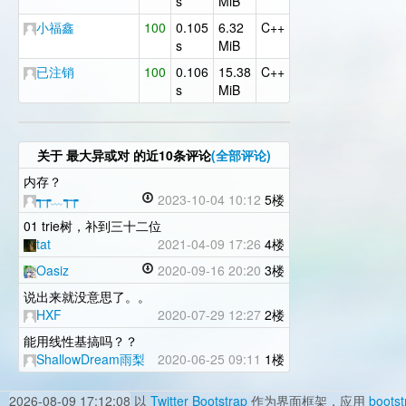
s
MiB
小福鑫
100
0.105
6.32
C++
s
MiB
已注销
100
0.106
15.38
C++
s
MiB
关于
最大异或对
的近10条评论
(全部评论)
内存？
┭┮﹏┭┮
2023-10-04 10:12
5楼
01 trie树，补到三十二位
tat
2021-04-09 17:26
4楼
Oasiz
2020-09-16 20:20
3楼
说出来就没意思了。。
HXF
2020-07-29 12:27
2楼
能用线性基搞吗？？
ShallowDream雨梨
2020-06-25 09:11
1楼
2026-08-09 17:12:08
以
Twitter Bootstrap
作为界面框架，应用
bootst