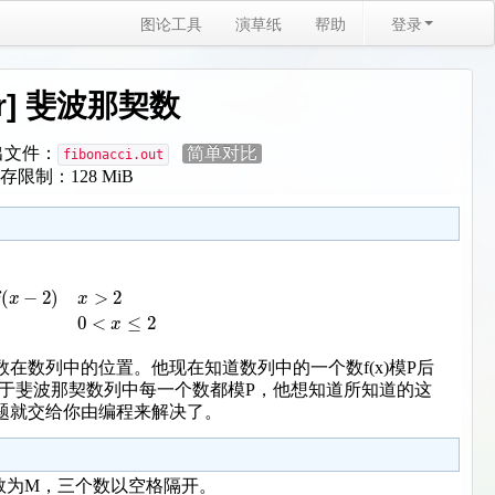
图论工具
演草纸
帮助
登录
ier] 斐波那契数
文件：
简单对比
fibonacci.out
存限制：128 MiB
(
−
2
)
>
2
x
x
0
<
≤
2
x
数在数列中的位置。他现在知道数列中的一个数f(x)模P后
果再对于斐波那契数列中每一个数都模P，他想知道所知道的这
题就交给你由编程来解决了。
数为M，三个数以空格隔开。