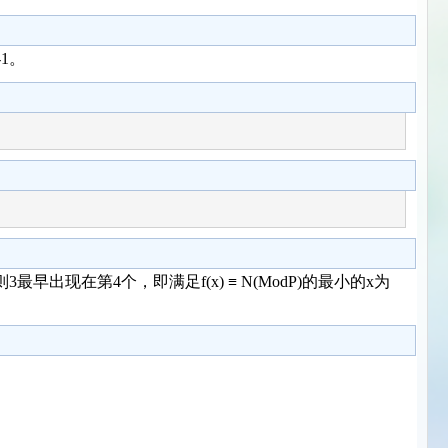
1。
，则3最早出现在第4个，即满足f(x) ≡ N(ModP)的最小的x为