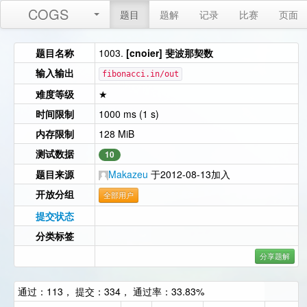
COGS
题目
题解
记录
比赛
页面
题目名称
1003.
[cnoier] 斐波那契数
输入输出
fibonacci.in/out
难度等级
★
时间限制
1000 ms (1 s)
内存限制
128 MiB
测试数据
10
题目来源
Makazeu
于2012-08-13加入
开放分组
全部用户
提交状态
分类标签
分享题解
通过：113， 提交：334， 通过率：33.83%