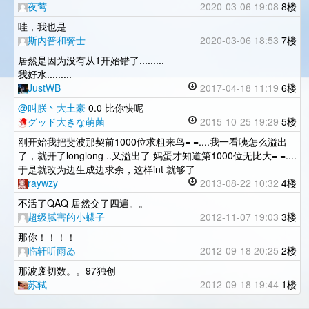
夜莺
2020-03-06 19:08
8楼
哇，我也是
斯内普和骑士
2020-03-06 18:53
7楼
居然是因为没有从1开始错了.........
我好水.........
JustWB
2017-04-18 11:19
6楼
@叫朕丶大土豪
0.0 比你快呢
グッド大きな萌菌
2015-10-25 19:29
5楼
刚开始我把斐波那契前1000位求粗来鸟= =....我一看咦怎么溢出
了，就开了longlong ..又溢出了 妈蛋才知道第1000位无比大= =....
于是就改为边生成边求余，这样int 就够了
raywzy
2013-08-22 10:32
4楼
不活了QAQ 居然交了四遍。。
超级腻害的小蝶子
2012-11-07 19:03
3楼
那你！！！！
临轩听雨ゐ
2012-09-18 20:25
2楼
那波废切数。。97独创
苏轼
2012-09-18 19:44
1楼