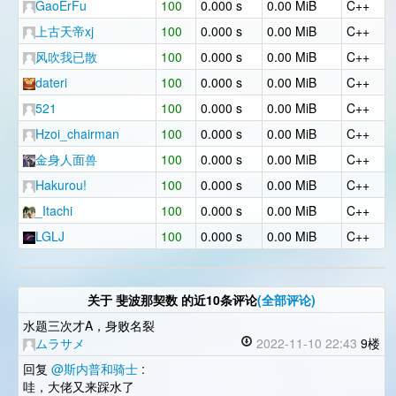
GaoErFu
100
0.000 s
0.00 MiB
C++
上古天帝xj
100
0.000 s
0.00 MiB
C++
风吹我已散
100
0.000 s
0.00 MiB
C++
dateri
100
0.000 s
0.00 MiB
C++
521
100
0.000 s
0.00 MiB
C++
Hzoi_chairman
100
0.000 s
0.00 MiB
C++
金身人面兽
100
0.000 s
0.00 MiB
C++
Hakurou!
100
0.000 s
0.00 MiB
C++
_Itachi
100
0.000 s
0.00 MiB
C++
LGLJ
100
0.000 s
0.00 MiB
C++
关于
斐波那契数
的近10条评论
(全部评论)
水题三次才A，身败名裂
ムラサメ
2022-11-10 22:43
9楼
回复
@斯内普和骑士
:
哇，大佬又来踩水了