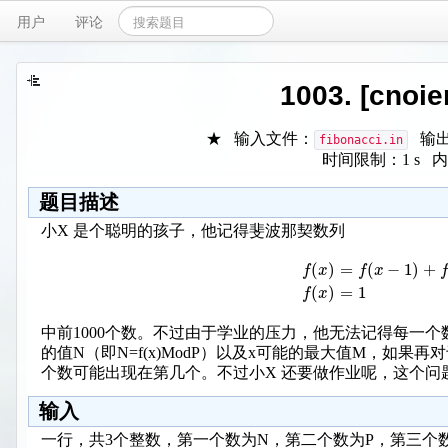
用户
评论
1003. [cno
★ 输入文件：
输出
fibonacci.in
时间限制：1 s 内
题目描述
小X 是个聪明的孩子，他记得斐波那契数列
(
)
=
(
−
1
)
+
f
x
f
x
f
(
)
=
1
f
x
中前1000个数。不过由于学业的压力，他无法记得每一个
的值N（即N=f(x)ModP）以及x可能的最大值M，如
个数可能出现在第几个。不过小X 还要做作业呢，这个问
输入
一行，共3个整数，第一个数为N，第二个数为P，第三个