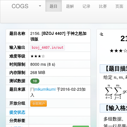
COGS
题目
题解
记录
比赛
页面
题目名称
2156.
[BZOJ 4407] 于神之怒加
2
强版
输入输出
bzoj_4407.in/out
★★★
难度等级
★★★☆
时间限制
8000 ms (8 s)
【题目描
内存限制
268 MiB
,
,
n
m
给定
测试数据
10
题目来源
mikumikumi
于2016-02-23加
入
开放分组
全部用户
【输入格
提交状态
多组数据。
分类标签
第一行是两