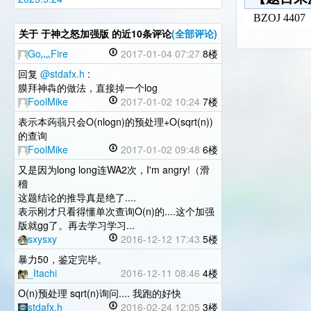
BZOJ 4407
关于
于神之怒加强版
的近10条评论
(全部评论)
Go灬Fire
2017-01-04 07:27
8楼
回复
@stdafx.h
:
膜拜神犇的做法，直接掉一个log
FoolMike
2017-01-02 10:24
7楼
表示本蒟蒻只会O(nlogn)的预处理+O(sqrt(n))
的查询
FoolMike
2017-01-02 09:48
6楼
又是因为long long连WA2次，I'm angry!（滑
稽
这题结论的推导真是绝了....
表示刚才只看得懂单次查询O(n)的....这个加强
版就gg了。再去学习学习...
sxysxy
2016-12-12 17:43
5楼
暴力50，鉴定完毕。
_Itachi
2016-12-11 08:46
4楼
O(n)预处理 sqrt(n)询问.... 我跑的好快
stdafx.h
2016-02-24 12:05
3楼