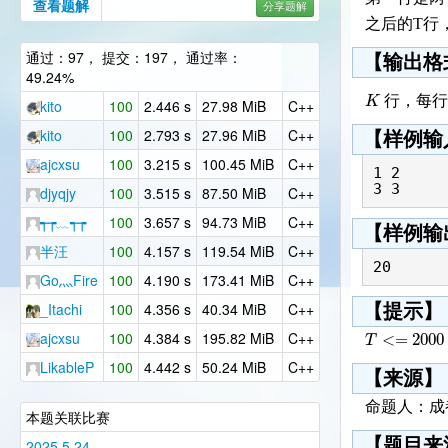
查看题解
分享题解
之后的T行
通过：97， 提交：197， 通过率：
【输出格
49.24%
K
行，每行
kito
100
2.446 s
27.98 MiB
C++
kito
100
2.793 s
27.96 MiB
C++
【样例输
ajcxsu
100
3.215 s
100.45 MiB
C++
1 2

djyqjy
100
3.515 s
87.50 MiB
C++
┭┮﹏┭┮
100
3.657 s
94.73 MiB
C++
【样例输
半汪
100
4.157 s
119.54 MiB
C++
Go灬Fire
100
4.190 s
173.41 MiB
C++
_Itachi
100
4.356 s
40.34 MiB
C++
【提示】
<
=
2000
T
ajcxsu
100
4.384 s
195.82 MiB
C++
LikableP
100
4.442 s
50.24 MiB
C++
【来源】
命题人：成
本题关联比赛
【题目来
2025.5.24