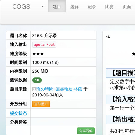
COGS
题目
题解
记录
比赛
页面
题目名称
3163.
启示录
输入输出
apo.in/out
难度等级
★★★
时间限制
1000 ms (1 s)
内存限制
256 MiB
【题目描
测试数据
10
定义数字中
n
n
,求第
小
题目来源
瑆の時間~無盡輪迴·林蔭
于
2019-06-04加入
【输入格
开放分组
全部用户
第一行一个
提交状态
【输出格
分类标签
T
分享题解
共
行,每