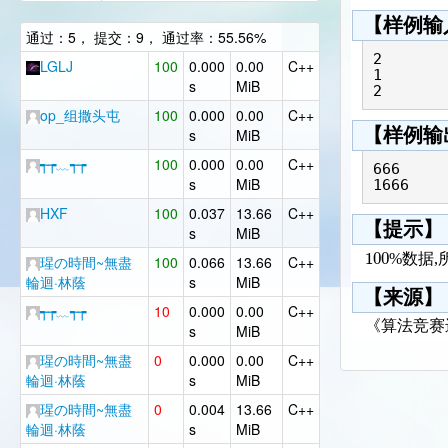
【样例输
通过：5， 提交：9， 通过率：55.56%
2

LGLJ
100
0.000
0.00
C++
1

s
MiB
op_组撒头屯
100
0.000
0.00
C++
【样例输
s
MiB
┭┮﹏┭┮
100
0.000
0.00
C++
666

s
MiB
HXF
100
0.037
13.66
C++
【提示】
s
MiB
100
%数据,
瑆の時間~無盡
100
0.066
13.66
C++
輪迴·林蔭
s
MiB
【来源】
┭┮﹏┭┮
10
0.000
0.00
C++
《算法竞赛
s
MiB
瑆の時間~無盡
0
0.000
0.00
C++
輪迴·林蔭
s
MiB
瑆の時間~無盡
0
0.004
13.66
C++
輪迴·林蔭
s
MiB