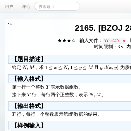
用户
评论
2165. [BZOJ 
★★★☆ 输入文件：
YYnoGCD.in
时间限制：3 s 内
【题目描述】
,
1
≤
≤
,
1
≤
≤
(
,
)
N
M
x
N
y
M
g
c
d
x
y
给定
，求
且
为质
【输入格式】
T
第一行一个整数
表示数据组数。
,
T
N
M
接下来
行，每行两个正整数，表示
。
【输出格式】
T
行，每行一个整数表示第i组数据的结果。
【样例输入】