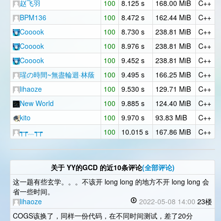
赵飞羽
100
8.125 s
168.00 MiB
C++
BPM136
100
8.472 s
162.44 MiB
C++
Cooook
100
8.730 s
238.81 MiB
C++
Cooook
100
8.976 s
238.81 MiB
C++
Cooook
100
9.452 s
238.81 MiB
C++
瑆の時間~無盡輪迴·林蔭
100
9.495 s
166.25 MiB
C++
lihaoze
100
9.530 s
129.71 MiB
C++
New World
100
9.885 s
124.40 MiB
C++
kito
100
9.970 s
93.83 MiB
C++
┭┮﹏┭┮
100
10.015 s
167.86 MiB
C++
关于
YY的GCD
的近10条评论
(全部评论)
这一题有些玄学。。。不该开 long long 的地方不开 long long 会
省一些时间。
lihaoze
2022-05-08 14:00
23楼
COGS该换了，同样一份代码，在不同时间测试，差了20分