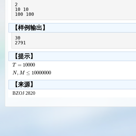
2

10 10

【样例输出】
30

【提示】
=
10000
T
,
≤
10000000
N
M
【来源】
BZOJ 2820