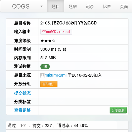
COGS
题目
题解
记录
比赛
页面
题目名称
2165.
[BZOJ 2820] YY的GCD
输入输出
YYnoGCD.in/out
难度等级
★★★☆
时间限制
3000 ms (3 s)
内存限制
512 MiB
测试数据
10
题目来源
mikumikumi
于2016-02-23加入
开放分组
全部用户
提交状态
分类标签
查看题解
分享题解
通过：101， 提交：227， 通过率：44.49%