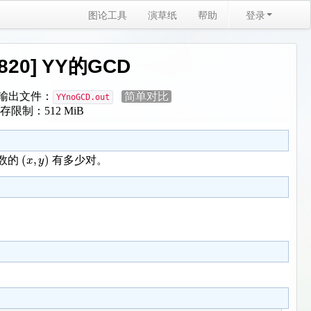
图论工具
演草纸
帮助
登录
2820] YY的GCD
输出文件：
简单对比
YYnoGCD.out
存限制：512 MiB
(
,
)
x
y
数的
有多少对。