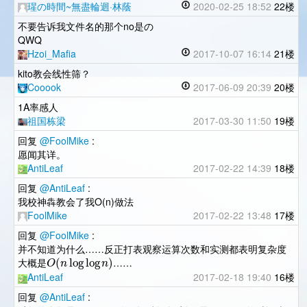
瑆の時間~無盡輪迴·林蔭
2020-02-25 18:52
22楼
不要告诉我文件名的那个no是の
QWQ
Hzoi_Mafia
2017-10-07 16:14
21楼
kito教会线性筛？
Cooook
2017-06-09 20:39
20楼
1A率感人
祖国栋梁
2017-03-30 11:50
19楼
回复
@FoolMike
:
愿闻其详。
AntiLeaf
2017-02-22 14:39
18楼
回复
@AntiLeaf
:
我校神犇教会了我O(n)做法
FoolMike
2017-02-22 13:48
17楼
回复
@FoolMike
:
并不知道为什么……反正打表观察运算次数和实测都表明复杂度
(
log
log
)
O
n
n
大概是
……
AntiLeaf
2017-02-18 19:40
16楼
回复
@AntiLeaf
: