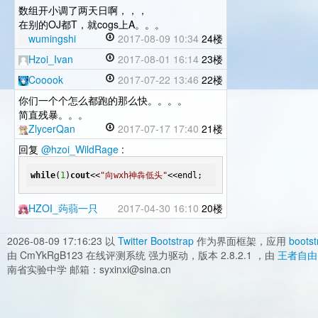
数组开小调了两天日啊，，，
在别的OJ都T，就cogs上A。。。
wumingshi
2017-08-09 10:34
24楼
Hzoi_Ivan
2017-08-01 16:14
23楼
Cooook
2017-07-22 13:46
22楼
你们一个个怎么都跑的那么快。。。。
简直残暴。。。
ZlycerQan
2017-07-17 17:40
21楼
回复
@hzoi_WildRage
:
while
(
1
)
cout
<<
"向wxh神犇低头"
<<endl;
HZOI_蒟蒻一只
2017-04-30 16:10
20楼
2026-08-09 17:16:23
以
Twitter Bootstrap
作为界面框架，应用
bootst
由 CmYkRgB123 在线评测系统 强力驱动，版本 2.8.2.1 ，由
王者自由
南省实验中学 邮箱：syxinxi@sina.cn