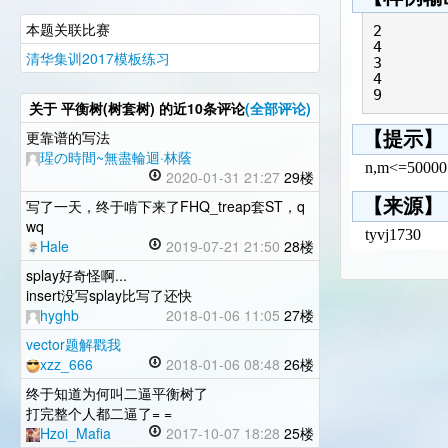
本题关联比赛
2

4

清华集训2017模板练习
3

4

9
关于
平衡树(树套树)
的近10条评论
(全部评论)
更靠谱的写法
【提示】
瑆の時間~無盡輪迴·林蔭
n,m<=5
2020-01-31 21:27
29楼
【来源】
写了一天，终于啃下来了FHQ_treap套ST，q
wq
tyvj1730
Hale
2019-07-21 21:50
28楼
splay好奇怪啊...
insert没写splay比写了还快
hyghb
2018-01-06 11:05
27楼
vector题解戳我
xzz_666
2018-01-06 08:48
26楼
终于知道为何叫二逼平衡树了
打完整个人都二逼了= =
Hzoi_Mafia
2017-10-07 18:28
25楼