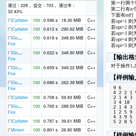
第一行两个数
通过：228， 提交：703， 通过率：
第二行有n
32.43%
下面有m行
Cydiater
100
0.596 s
18.30 MiB
C++
若opt=1 
若opt=2 
Cydiater
100
0.612 s
290.62 MiB
C++
若opt=3
Go灬
100
0.618 s
348.80 MiB
C++
若opt=4 
Fire
若opt=5 
Go灬
100
0.622 s
348.80 MiB
C++
【输出格
Fire
对于操作1,
Go灬
100
0.659 s
349.22 MiB
C++
Fire
【样例输
Go灬
100
0.686 s
262.38 MiB
C++
9 6

Fire
4 2 2 1 
Cydiater
100
0.708 s
59.83 MiB
C++
2 1 4 3

3 4 10

Go灬
100
0.765 s
288.59 MiB
C++
2 1 4 3

Fire
1 2 5 9

4 3 9 5

Cydiater
100
0.787 s
39.61 MiB
C++
5 2 8 5
Anson
100
0.801 s
26.80 MiB
C++
【样例输