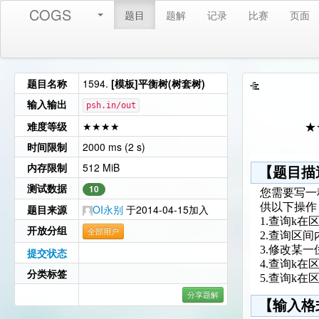
COGS
题目
题解
记录
比赛
页面
题目名称
1594.
[模板]平衡树(树套树)
输入输出
psh.in/out
难度等级
★★★★
★
时间限制
2000 ms (2 s)
内存限制
512 MiB
【题目描
测试数据
10
您需要写一
供以下操作
题目来源
OI永别
于2014-04-15加入
1.查询k在
开放分组
全部用户
2.查询区
3.修改某
提交状态
4.查询k
分类标签
5.查询k
分享题解
【输入格