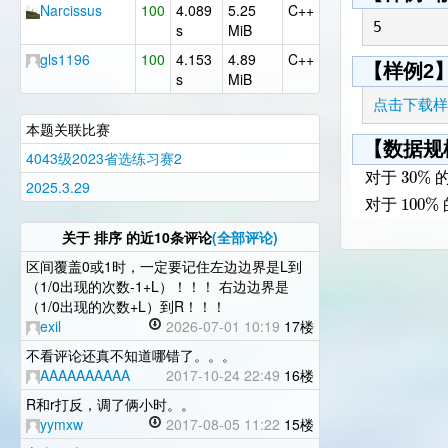
Narcissus
100
4.089
5.25
C++
s
MiB
gls1196
100
4.153
4.89
C++
【样例2
s
MiB
点击下载样
本题关联比赛
【数据规
4043级2023省选练习赛2
30
%
对于
2025.3.29
100
%
对于
关于
排序
的近10条评论
(全部评论)
区间覆盖0或1时，一定要记住左边边界是L到
（1/0出现的次数-1+L）！！！ 右边边界是
（1/0出现的次数+L）到R！！！
exil
2026-07-01 10:19
17楼
不看评论还真不知道哪错了。。。
AAAAAAAAAA
2017-10-24 22:49
16楼
R和r打反，调了俩小时。。
yymxw
2017-08-05 11:22
15楼