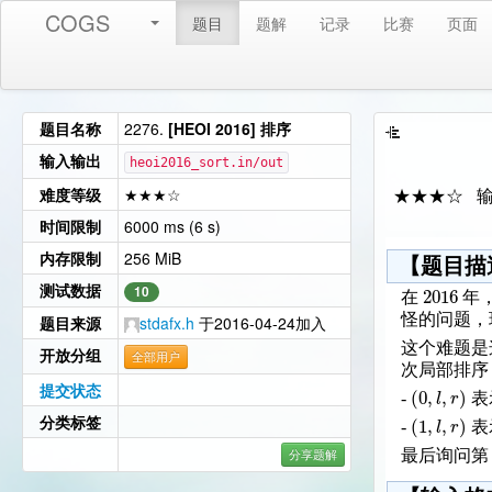
COGS
题目
题解
记录
比赛
页面
题目名称
2276.
[HEOI 2016] 排序
输入输出
heoi2016_sort.in/out
难度等级
★★★☆
★★★☆ 
时间限制
6000 ms (6 s)
内存限制
256 MiB
【题目描
测试数据
2016
10
在
年
怪的问题，
题目来源
stdafx.h
于2016-04-24加入
这个难题是
开放分组
全部用户
次局部排序
提交状态
(
0
,
,
)
l
r
-
表
分类标签
(
1
,
,
)
l
r
-
表
分享题解
最后询问