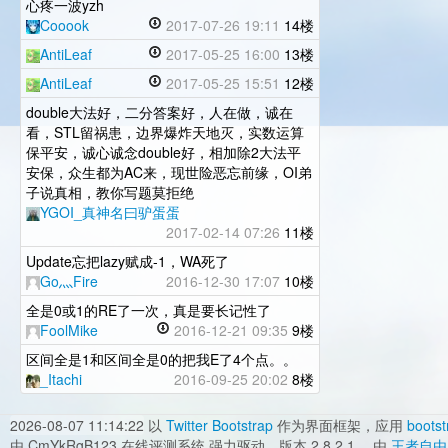
心疼一波yzh
Cooook
2017-07-26 19:11
14楼
AntiLeaf
2017-05-25 16:00
13楼
AntiLeaf
2017-05-25 15:51
12楼
double大法好，二分答案好，人在做，诚在
看，STL留祸患，边界爆炸天地灭，实数运算
保平安，诚心诚念double好，相加除2大法平
安保，众生都为AC来，现世险恶忘前缘，OI弟
子说真相，教你写题莫拒绝
YGOI_真神名曰驴蛋蛋
2017-02-14 07:26
11楼
Update忘把lazy赋成-1，WA死了
Go灬Fire
2016-12-30 17:07
10楼
全是0或1的RE了一次，真是要长记性了
FoolMike
2016-12-21 09:35
9楼
区间全是1和区间全是0的把我E了4个点。。
_Itachi
2016-09-25 20:02
8楼
2026-08-07 11:14:22
以
Twitter Bootstrap
作为界面框架，应用
bootst
由 CmYkRgB123 在线评测系统 强力驱动，版本 2.8.2.1 ，由
王者自由