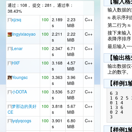
【输入格
通过：108， 提交：281， 通过率：
输入数据的
38.43%
n
表示序列
xjzsq
100
2.189
2.23
C++
n
s
MiB
第二行为
接下来输
lingyixiaoyao
100
2.211
2.22
C++
表降序排序
s
MiB
最后输入一
Lenar
100
2.347
6.71
C++
s
MiB
【输出格
HXF
100
3.168
4.57
C++
输出数据仅
s
MiB
上的数字。
Youngsc
100
3.363
3.96
C++
s
MiB
【样例1
小DOTA
100
3.536
5.27
C++
6 3

s
MiB
1 6 2 5 3
0 1 4

梦那边的美好
100
3.818
5.67
C++
1 3 6

CE
s
MiB
0 2 4

lyqlyqcogs
100
3.901
6.80
C++
s
MiB
【样例1