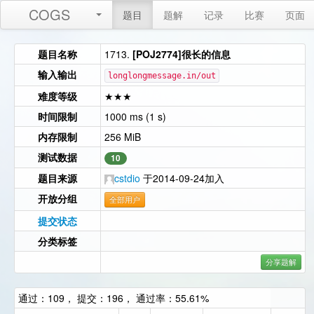
COGS
题目
题解
记录
比赛
页面
题目名称
1713.
[POJ2774]很长的信息
输入输出
longlongmessage.in/out
难度等级
★★★
时间限制
1000 ms (1 s)
内存限制
256 MiB
测试数据
10
题目来源
cstdio
于2014-09-24加入
开放分组
全部用户
提交状态
分类标签
分享题解
通过：109， 提交：196， 通过率：55.61%