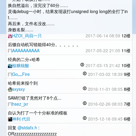
换自然溢出，没完没了60分……
灵魂debug一小时，结果发现该打unsigned long long的全打了in
t……
再后来，文件名没改……
身败名裂……
HZOI_蒟蒻一只
2017-06-14 08:59
12楼
后缀自动机写错能得40分。。。。。。
AAAAAAAAAA
2017-05-22 21:05
11楼
经典的二分+哈希
核糖核酸
2017-03-15 21:42
10楼
Go灬Fire
2017-03-02 18:39
9楼
哈希前来报个到
sxysxy
2016-11-01 08:05
8楼
SAM打错了竟然对了8个点...
hsez_jxr
2016-02-26 08:03
7楼
自认为打了一个十分标准的模板
神利·代目
2015-12-16 09:45
6楼
回复
@stdafx.h
:
ORzzzzzzzzzzzzzzzzzzzz