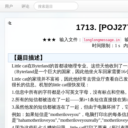
用户
评论
1713. [POJ
★★★ 输入文件：
输
longlongmessage.in
时间限制：1 s 内
【题目描述】
Little cat在Byterland的首都读物理专业。这些
（Byterland是一个巨大的国家，因此他坐火车回家需要
Little cat的家境并不富裕，因此他经常去营业厅查
很长的信息。机智的little cat很快发现：
1.信息中所有的字符都是小写英文字母，没有标点和空格
2.所有的短信都被连在了一起——第i+1条短信直接接在
3.虽然他发的短信都被连在了一起，但由于电脑坏掉了，
例如：如果短信是"motheriloveyou"，电脑打印出的每条
是"hahamotheriloveyou","motheriloveyoureally","motherilo
4.因为这些乱七八糟的问题，little cat打印了两遍