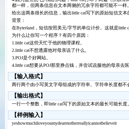
都一样，但两条信息在文本两侧的冗余字符都可能不一样
给出这两条很长的信息，输出little cat写下的原始短信
背景：
在Byterland，短信按照美元/字节的单位计价。这就是lit
为什么让你写一个程序？有四个原因：
1.little cat这些天忙于他的物理课程。
2.little cat不想透露他对母亲说了什么。
3.POJ是个好网站。
4.little cat想要从POJ那里挣点钱，并尝试说服他的母亲去医
【输入格式】
两行两个由小写英文字母组成的字符串。字符串长度都不会超
【输出格式】
一行一个整数，即little cat写下的原始文本的最长可能长度
【样例输入】
yeshowmuchiloveyoumydearmotherreallyicannotbelieveit