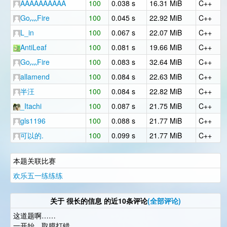
AAAAAAAAAA
100
0.038 s
16.31 MiB
C++
Go灬Fire
100
0.045 s
22.92 MiB
C++
L_in
100
0.067 s
22.07 MiB
C++
AntiLeaf
100
0.081 s
19.66 MiB
C++
Go灬Fire
100
0.083 s
32.64 MiB
C++
allamend
100
0.084 s
22.63 MiB
C++
半汪
100
0.084 s
22.82 MiB
C++
_Itachi
100
0.087 s
21.75 MiB
C++
gls1196
100
0.088 s
21.77 MiB
C++
可以的.
100
0.099 s
21.77 MiB
C++
本题关联比赛
欢乐五一练练练
关于
很长的信息
的近10条评论
(全部评论)
这道题啊……
一开始，取膜打错……