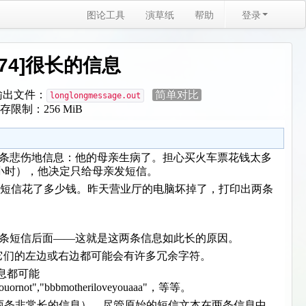
图论工具
演草纸
帮助
登录
2774]很长的信息
出文件：
简单对比
longlongmessage.out
存限制：256 MiB
天他收到了一条悲伤地信息：他的母亲生病了。担心买火车票花钱太多
16小时），他决定只给母亲发短信。
看自己发短信花了多少钱。昨天营业厅的电脑坏掉了，打印出两条
。
第i条短信后面——这就是这两条信息如此长的原因。
它们的左边或右边都可能会有许多冗余字符。
信息都可能
veyouornot","bbbmotheriloveyouaaa"，等等。
（所以有两条非常长的信息）。尽管原始的短信文本在两条信息中