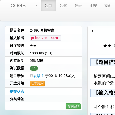
COGS
题目
题解
记录
比赛
页面
题目名称
2489.
素数密度
输入输出
prime_zqm.in/out
难度等级
★★
★★
时间限制
1000 ms (1 s)
内存限制
256 MiB
【题目描
测试数据
10
题目来源
农场主
于2016-10-08加入
给定区间[L, R
开放分组
素数的个数
全部用户
提交状态
【输入格
分类标签
分享题解
两个数 L 和