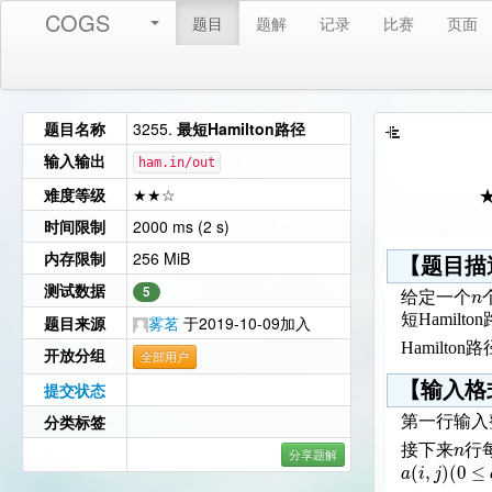
COGS
题目
题解
记录
比赛
页面
题目名称
3255.
最短Hamilton路径
输入输出
ham.in/out
难度等级
★★☆
时间限制
2000 ms (2 s)
内存限制
256 MiB
【题目描
测试数据
5
n
给定一个
短Hamilt
题目来源
雾茗
于2019-10-09加入
Hamilto
开放分组
全部用户
【输入格
提交状态
分类标签
第一行输入
n
接下来
行
分享题解
(
,
)
(
0
≤
a
i
j