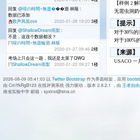
【样例 2 
回复
@瑆の時間~無盡�
��迴·林蔭 :
无需虫洞奶
数据已添加
数声风笛ovo
2020-01-28 19:20
3楼
【提示】
回复
@ShallowDream雨梨
:
30
%
对于
的
不是，这连个数据都没？
100
%
对于
瑆の時間~無盡輪迴·林蔭
2020-01-27 09:46
2楼
【来源】
考场上只会这一题，我还是太菜了QWQ
USACO 一月
ShallowDream雨梨
2020-01-22 09:27
1楼
2026-08-09 05:41:03
以
Twitter Bootstrap
作为界面框架，应用
bootst
由 CmYkRgB123 在线评测系统 强力驱动，版本 2.8.2.1 ，由
王者自由
南省实验中学 邮箱：syxinxi@sina.cn