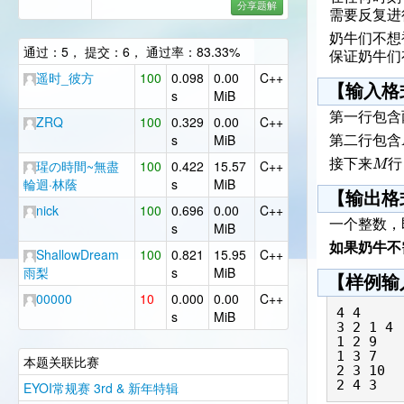
分享题解
需要反复进
奶牛们不想
通过：5， 提交：6， 通过率：83.33%
保证奶牛们
遥时_彼方
100
0.098
0.00
C++
【输入格
s
MiB
第一行包含
ZRQ
100
0.329
0.00
C++
s
MiB
第二行包含
M
接下来
行
瑆の時間~無盡
100
0.422
15.57
C++
輪迴·林蔭
s
MiB
【输出格
nick
100
0.696
0.00
C++
一个整数，
s
MiB
如果奶牛不
ShallowDream
100
0.821
15.95
C++
雨梨
s
MiB
【样例输
00000
10
0.000
0.00
C++
4 4

s
MiB
3 2 1 4

1 2 9

1 3 7

本题关联比赛
2 3 10

EYOI常规赛 3rd & 新年特辑