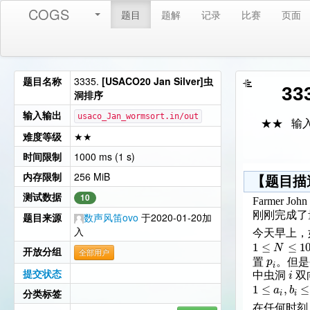
COGS
题目
题解
记录
比赛
页面
题目名称
3335.
[USACO20 Jan Silver]虫
33
洞排序
输入输出
usaco_Jan_wormsort.in/out
★★ 输
难度等级
★★
时间限制
1000 ms (1 s)
内存限制
256 MiB
【题目描
测试数据
10
Farmer
刚刚完成了
题目来源
数声风笛ovo
于2020-01-20加
入
今天早上，如同
1
≤
≤
1
N
开放分组
全部用户
p
置
。但
i
提交状态
i
中虫洞
双
1
≤
,
≤
a
b
分类标签
i
i
在任何时刻