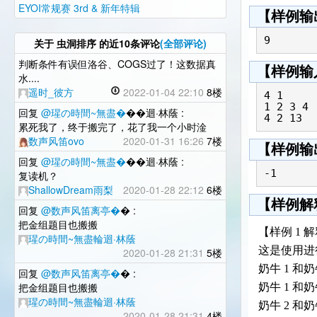
EYOI常规赛 3rd & 新年特辑
【样例输
9
关于
虫洞排序
的近10条评论
(全部评论)
判断条件有误但洛谷、COGS过了！这数据真
【样例输
水....
遥时_彼方
2022-01-04 22:10
8楼
4 1

1 2 3 4

回复
@瑆の時間~無盡�
��迴·林蔭 :
累死我了，终于搬完了，花了我一个小时淦
数声风笛ovo
2020-01-31 16:26
7楼
【样例输
回复
@瑆の時間~無盡�
��迴·林蔭 :
-1
复读机？
ShallowDream雨梨
2020-01-28 22:12
6楼
【样例解
回复
@数声风笛离亭�
� :
把金组题目也搬搬
【样例 1 
瑆の時間~無盡輪迴·林蔭
这是使用进
2020-01-28 21:31
5楼
奶牛 1 和
回复
@数声风笛离亭�
� :
把金组题目也搬搬
奶牛 1 和
瑆の時間~無盡輪迴·林蔭
奶牛 2 和
2020-01-28 21:31
4楼