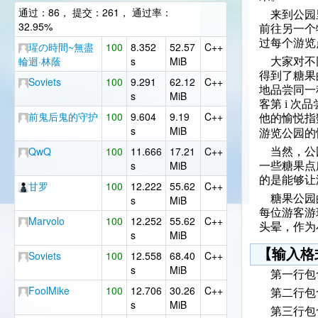
通过：86， 提交：261， 通过率：
来到公园里
32.95%
前往另一个
过每个游览
瑆の時間~無盡
100
8.352
52.57
C++
輪迴·林蔭
s
MiB
大家对不同
得到了糖果
Soviets
100
9.291
62.12
C++
地品尝同一
s
MiB
客第 i 次
前鬼后鬼的守护
100
9.604
9.19
C++
他的愉悦指
s
MiB
游览公园的
QwQ
100
11.666
17.21
C++
当然，公园
s
MiB
一些糖果点
的是能够让
甘罗
100
12.222
55.62
C++
糖果公园的
s
MiB
每位游客游
Marvolo
100
12.252
55.62
C++
头晕，作为
s
MiB
【输入格
Soviets
100
12.558
68.40
C++
s
MiB
第一行包含
FoolMike
100
12.706
30.26
C++
第二行包含 m
s
MiB
第三行包含 n