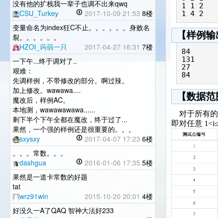
没有他的扩栈我一辈子也调不出来qwq
1 1 2

CSU_Turkey
2017-10-09 21:53
8楼
变量命名为index狂C不止。。。。。。身败名
【样例输
裂。。。。。。
HZOI_蒟蒻一只
2017-04-27 16:31
7楼
84

131

一下午...终于调对了..
27

艰难：
先调样例，不带修改的部分。啊过辣。
加上修改。wawawa....
【数据范
魔改后，样例AC。
本地测，wawawawawa......
对于所有的数据，1
剩下半个下午全都在魔改，终于过了...
即对任意 1<i≤
果然，一个强的样例还是很重要的。。。
sxysxy
2017-04-07 17:23
6楼
。。。常数。。。
dashgua
2016-01-06 17:35
5楼
果然是一道卡常数的好题
tat
wrz91win
2015-10-20 20:01
4楼
好没久一A了QAQ 智神大法好233