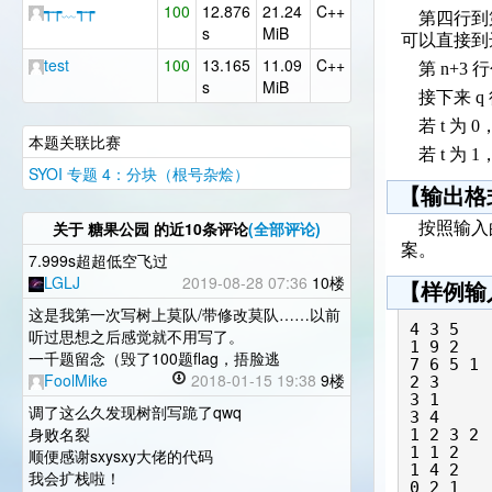
┭┮﹏┭┮
100
12.876
21.24
C++
第四行到第 
s
MiB
可以直接到
test
100
13.165
11.09
C++
第 n+3 行包
s
MiB
接下来 q 
若 t 为 
本题关联比赛
若 t 为 
SYOI 专题 4：分块（根号杂烩）
【输出格
关于
糖果公园
的近10条评论
(全部评论)
按照输入的
案。
7.999s超超低空飞过
LGLJ
2019-08-28 07:36
10楼
【样例输
这是我第一次写树上莫队/带修改莫队……以前
4 3 5

听过思想之后感觉就不用写了。
1 9 2

一千题留念（毁了100题flag，捂脸逃
7 6 5 1

FoolMike
2018-01-15 19:38
9楼
2 3

3 1

调了这么久发现树剖写跪了qwq
3 4

身败名裂
1 2 3 2

1 1 2

顺便感谢sxysxy大佬的代码
1 4 2

我会扩栈啦！
0 2 1
