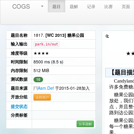
COGS
题目
题解
记录
比赛
页面
题目名称
1817.
[WC 2013] 糖果公园
输入输出
park.in/out
难度等级
★★★★
★
时间限制
8500 ms (8.5 s)
内存限制
512 MiB
【题目描
测试数据
10
Candy
许多免费糖
题目来源
Asm.Def
于2015-01-28加入
糖果公园的
开放分组
全部用户
放处，我们可
提交状态
点，并且整
路到达公园
分类标签
糖果公园所
分享题解
每一个糖果
果。