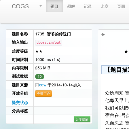
COGS
题目
题解
记录
比赛
页面
题目名称
1735.
智爷的传送门
输入输出
doors.in/out
难度等级
★★
★
时间限制
1000 ms (1 s)
内存限制
256 MiB
【题目描
测试数据
10
题目来源
cqw
于2014-10-14加入
开放分组
众所周知 
全部用户
他每天早上
提交状态
我们可以把
分类标签
宿舍在1号
分享题解
久而久之 