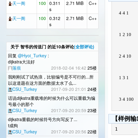
天一阁
100
0.311
2.71 MiB
C++
s
天一阁
100
0.312
2.71 MiB
C++
s
关于
智爷的传送门
的近10条评论
(全部评论)
回复
@Hyoi_Turkey
:
dijkstra大法好
落痕
2018-02-04 16:42
25楼
我刚刚试了试热浪，比较编号是不可行的...所
以这道题在这方面的数据太水了么...
CSU_Turkey
2017-09-20 21:01
24楼
话说dijkstra重载堆的时候为什么可以重载为编
号最小的那个
CSU_Turkey
2017-09-20 20:59
23楼
【样例输
dijkstra重载的时候符号方向写反了...
t成狗
1
CSU_Turkey
2017-09-20 20:56
22楼