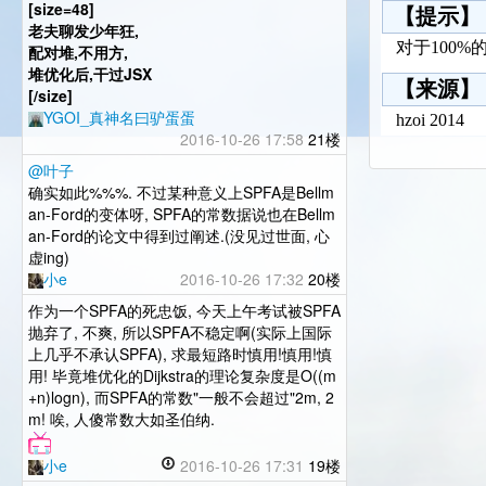
[size=48]
【提示】
老夫聊发少年狂,
对于100%的
配对堆,不用方,
堆优化后,干过JSX
【来源】
[/size]
YGOI_真神名曰驴蛋蛋
hzoi 2014
2016-10-26 17:58
21楼
@叶子
确实如此%%%. 不过某种意义上SPFA是Bellm
an-Ford的变体呀, SPFA的常数据说也在Bellm
an-Ford的论文中得到过阐述.(没见过世面, 心
虚ing)
小e
2016-10-26 17:32
20楼
作为一个SPFA的死忠饭, 今天上午考试被SPFA
抛弃了, 不爽, 所以SPFA不稳定啊(实际上国际
上几乎不承认SPFA), 求最短路时慎用!慎用!慎
用! 毕竟堆优化的Dijkstra的理论复杂度是O((m
+n)logn), 而SPFA的常数"一般不会超过"2m, 2
m! 唉, 人傻常数大如圣伯纳.
小e
2016-10-26 17:31
19楼