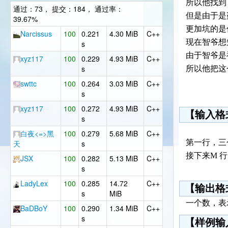
所以他找到
通过：73， 提交：184， 通过率：
但是由于
39.67%
更加坑的是
Narcissus
100
0.221
4.30 MiB
C++
现在智爷想
s
由于智爷是
xyz117
100
0.229
4.93 MiB
C++
s
所以他把这
swttc
100
0.264
3.03 MiB
C++
s
xyz117
100
0.272
4.93 MiB
C++
【输入格
s
白夜<=>黑
100
0.279
5.68 MiB
C++
第一行，三
天
s
接下来M 
JSX
100
0.282
5.13 MiB
C++
s
LadyLex
100
0.285
14.72
C++
【输出格
s
MiB
一个数，表
BaDBoY
100
0.290
1.34 MiB
C++
s
【样例输