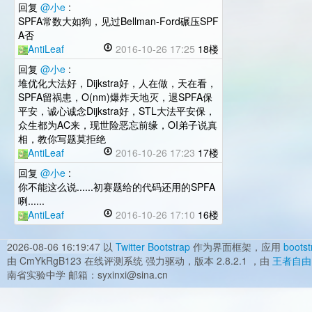
回复
@小e
:
SPFA常数大如狗，见过Bellman-Ford碾压SPF
A否
AntiLeaf
2016-10-26 17:25
18楼
回复
@小e
:
堆优化大法好，Dijkstra好，人在做，天在看，
SPFA留祸患，O(nm)爆炸天地灭，退SPFA保
平安，诚心诚念Dijkstra好，STL大法平安保，
众生都为AC来，现世险恶忘前缘，OI弟子说真
相，教你写题莫拒绝
AntiLeaf
2016-10-26 17:23
17楼
回复
@小e
:
你不能这么说......初赛题给的代码还用的SPFA
咧......
AntiLeaf
2016-10-26 17:10
16楼
2026-08-06 16:19:47
以
Twitter Bootstrap
作为界面框架，应用
bootst
由 CmYkRgB123 在线评测系统 强力驱动，版本 2.8.2.1 ，由
王者自由
南省实验中学 邮箱：syxinxi@sina.cn