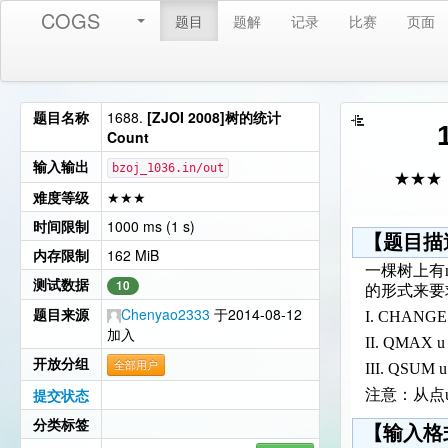
COGS
题目
题解
记录
比赛
页面
题目名称
1688.
[ZJOI 2008]树的统计
Count
输入输出
bzoj_1036.in/out
★★★
难度等级
★★★
时间限制
1000 ms (1 s)
【题目描
内存限制
162 MiB
一棵树上有
测试数据
10
的形式来要
题目来源
Chenyao2333
于2014-08-12
I. CHANG
加入
II. QM
开放分组
全部用户
III. QS
提交状态
注意：从点
分类标签
【输入格