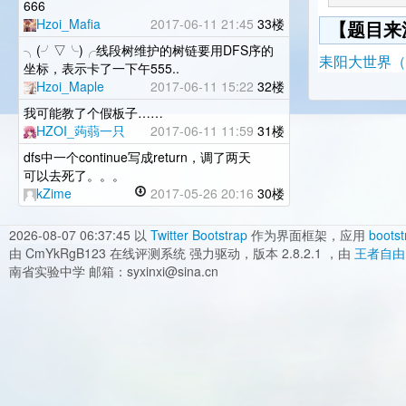
666
Hzoi_Mafia
2017-06-11 21:45
33楼
【题目来
╮(╯▽╰)╭线段树维护的树链要用DFS序的
耒阳大世界（衡
坐标，表示卡了一下午555..
Hzoi_Maple
2017-06-11 15:22
32楼
我可能教了个假板子……
HZOI_蒟蒻一只
2017-06-11 11:59
31楼
dfs中一个continue写成return，调了两天
可以去死了。。。
kZime
2017-05-26 20:16
30楼
2026-08-07 06:37:45
以
Twitter Bootstrap
作为界面框架，应用
bootst
由 CmYkRgB123 在线评测系统 强力驱动，版本 2.8.2.1 ，由
王者自由
南省实验中学 邮箱：syxinxi@sina.cn