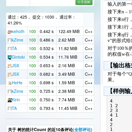
分享题解
输入的第一
接下来n –
通过：425， 提交：1030， 通过率：
接下来n行
41.26%
接下来1行
xehoth
100
0.442 s
122.49 MiB
C++
接下来q行，每
kZime
100
0.486 s
2.62 MiB
C++
v”的形式
TA
100
0.532 s
11.82 MiB
C++
对于100％的
的权值w在-3
Gintoki
100
0.534 s
11.76 MiB
C++
【输出格
JSX
100
0.653 s
2.16 MiB
C++
JSX
100
0.682 s
3.49 MiB
C++
对于每个“
果。
HeHe
100
0.698 s
1.59 MiB
C++
【样例输
kZime
100
0.725 s
2.38 MiB
C++
Kirin
100
0.750 s
7.74 MiB
C++
4

1 2

TA
100
0.793 s
11.45 MiB
C++
2 3

4 1

4

2 

关于
树的统计Count
的近10条评论
(全部评论)
1 
