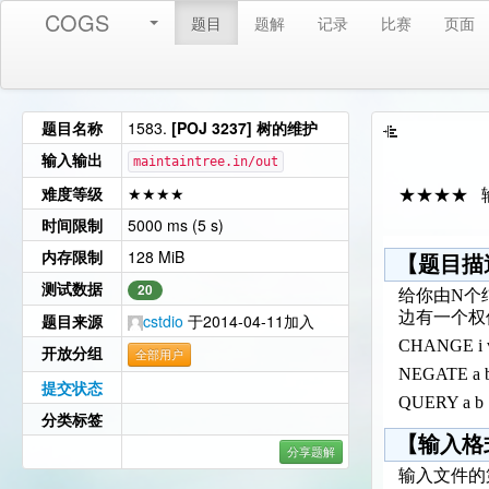
COGS
题目
题解
记录
比赛
页面
题目名称
1583.
[POJ 3237] 树的维护
输入输出
maintaintree.in/out
难度等级
★★★★
★★★★ 
时间限制
5000 ms (5 s)
内存限制
128 MiB
【题目描
测试数据
20
给你由N个
边有一个权
题目来源
cstdio
于2014-04-11加入
CHANGE
开放分组
全部用户
NEGATE
提交状态
QUERY 
分类标签
【输入格
分享题解
输入文件的第