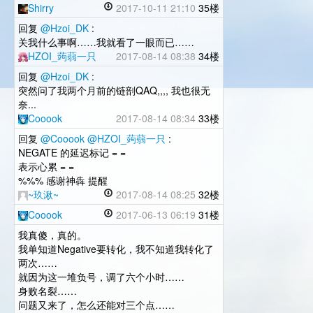
Shirry
2017-10-11 21:10
35楼
回复
@Hzoi_DK
:
关我什么事啊……我就看了一眼而已……
HZOI_蒟蒻一只
2017-08-14 08:38
34楼
回复
@Hzoi_DK
:
突然问了我两个月前的链剖QAQ,,,, 我也很无
奈...
Cooook
2017-08-14 08:34
33楼
回复
@Cooook
@HZOI_蒟蒻一只
:
NEGATE 的延迟标记 = =
表示心累 = =
%%% 感谢神犇 提醒
~玖湫~
2017-08-14 08:25
32楼
Cooook
2017-06-13 06:19
31楼
我真傻，真的。
我单知道Negative要转化，我不知道我转化了
两次……
就因为这一堆负号，调了六个小时……
身败名裂……
问题又来了，怎么还能对三个点……