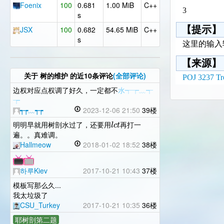
Foenix
100
0.681
1.00 MiB
C++
3
s
【提示】
JSX
100
0.682
54.65 MiB
C++
s
这里的输入
【来源】
关于
树的维护
的近10条评论
(全部评论)
POJ 3237 Tr
边权对应点权调了好久，一定都不
水┭┮﹏┭
┮
┭┮﹏┭┮
2023-12-06 21:50
39楼
l
c
t
明明早就用树剖水过了，还要用
再打一
遍。。真难调。
Hallmeow
2018-01-02 18:52
38楼
하루Kiev
2017-10-21 10:43
37楼
模板写那么久...
我太垃圾了
CSU_Turkey
2017-10-21 10:35
36楼
耶树剖第二题