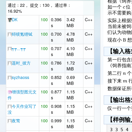
根据《饲养
通过：22， 提交：130， 通过率：
c
如一个
位
16.92%
示不需要购
DK
100
0.396
3.42
C++
实际上根据
s
MiB
当前未被饲
们认为动物
锝镆氪锂铽
100
0.700
4.78
C++
s
MiB
现在小 B
┭┮﹏┭┮
100
0.707
4.10
C++
【输入格
s
MiB
第一行包含
遥时_彼方
100
0.786
1.72
C++
《饲养指南
s
MiB
n
第二行
个
syzhaoss
100
0.852
0.69
C++
m
接下来
s
MiB
数据保证
增强型图元文
100
0.877
1.15
C++
件
s
MiB
【输出格
今天作业写了
100
0.908
1.15
C++
仅一行一个
没
s
MiB
【样例输
夜莺
100
0.999
1.15
C++
s
MiB
3 3 5 4
