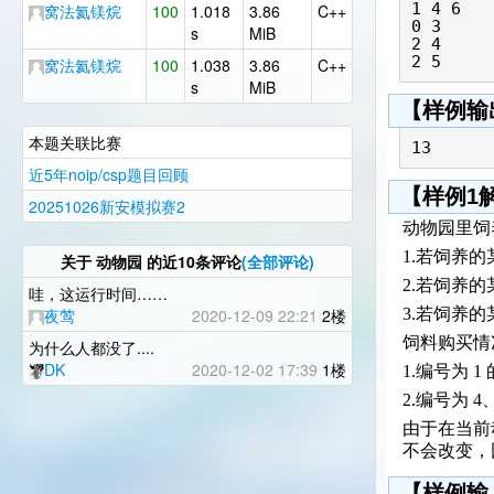
1 4 6

窝法氦镁烷
100
1.018
3.86
C++
0 3 

s
MiB
2 4

2 5
窝法氦镁烷
100
1.038
3.86
C++
s
MiB
【样例输
本题关联比赛
13
近5年noip/csp题目回顾
【样例1
20251026新安模拟赛2
动物园里饲
1.若饲养的
关于
动物园
的近10条评论
(全部评论)
2.若饲养的
哇，这运行时间……
夜莺
2020-12-09 22:21
2楼
3.若饲养的
饲料购买情
为什么人都没了....
DK
2020-12-02 17:39
1楼
1.编号为 
2.编号为 
由于在当前动物
不会改变，
【样例输