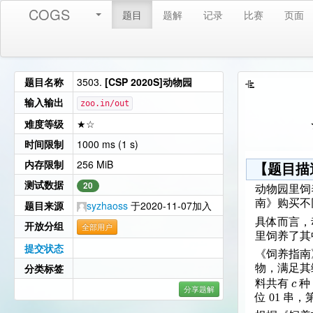
COGS
题目
题解
记录
比赛
页面
题目名称
3503.
[CSP 2020S]动物园
输入输出
zoo.in/out
难度等级
★☆
时间限制
1000 ms (1 s)
内存限制
256 MiB
【题目描
测试数据
20
动物园里饲
南》购买不
题目来源
syzhaoss
于2020-11-07加入
具体而言，
开放分组
全部用户
里饲养了其
提交状态
《饲养指南
分类标签
物，满足其
c
料共有
种
分享题解
位 01 串