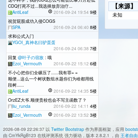
CDQ打死不过...我选择放弃治疗...
【来源】
AntiLeaf
2016-09-24 19:54
9楼
未知
祝贺屁股成功入侵COGS
SPA
2016-09-24 06:40
8楼
求和公式入门
YGOI_真神名曰驴蛋蛋
2016-09-24 06:38
7楼
回复
@叶子の宿敌
: 哦
Ezoi_Vermouth
2016-09-22 15:12
6楼
不小心把你们全碾压了......我有罪= =
顺便...这么一个树状数组水题你们为啥都用线
段树......
AntiLeaf
2016-09-22 14:35
5楼
OrzEZ大爷.顺便贵校也会不写主函数了？
liu_runda
2016-09-22 14:11
4楼
Ezoi_Vermouth
2016-09-22 13:52
3楼
2026-08-09 22:26:37
以
Twitter Bootstrap
作为界面框架，应用
bootst
由 CmYkRgB123 在线评测系统 强力驱动，版本 2.8.2.1 ，由
王者自由