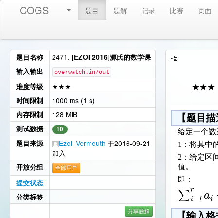
COGS
题目
题解
记录
比赛
页面
题目名称
2471.
[EZOI 2016]源氏的数学课
输入输出
overwatch.in/out
难度等级
★★★
★★★
时间限制
1000 ms (1 s)
内存限制
128 MiB
【题目描
测试数据
10
给定一个数
题目来源
Ezoi_Vermouth
于2016-09-21
1：将其中
加入
2：给定区
开放分组
值。
全部用户
即：
提交状态
r
∑
a
分类标签
=
i
i
l
分享题解
【输入格