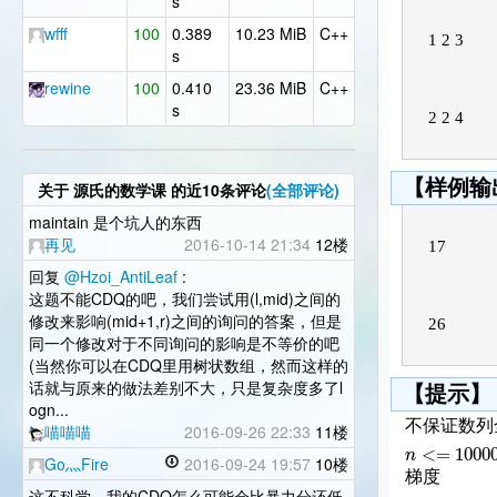
s
wfff
100
0.389
10.23 MiB
C++
s
rewine
100
0.410
23.36 MiB
C++
s
【样例输
关于
源氏的数学课
的近10条评论
(全部评论)
maintain 是个坑人的东西
再见
2016-10-14 21:34
12楼
回复
@Hzoi_AntiLeaf
:
这题不能CDQ的吧，我们尝试用(l,mid)之间的
修改来影响(mid+1,r)之间的询问的答案，但是
同一个修改对于不同询问的影响是不等价的吧
(当然你可以在CDQ里用树状数组，然而这样的
话就与原来的做法差别不大，只是复杂度多了l
【提示】
ogn...
不保证数列
喵喵喵
2016-09-26 22:33
11楼
<
=
1000
n
Go灬Fire
2016-09-24 19:57
10楼
梯度
这不科学，我的CDQ怎么可能会比暴力分还低