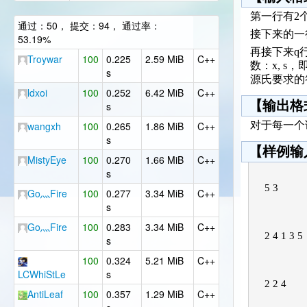
第一行有2个
通过：50， 提交：94， 通过率：
接下来的一
53.19%
再接下来q行
Troywar
100
0.225
2.59 MiB
C++
数：x, s，
s
源氏要求的
ldxoi
100
0.252
6.42 MiB
C++
【输出格
s
wangxh
100
0.265
1.86 MiB
C++
对于每一个询
s
【样例输
‎MistyEye
100
0.270
1.66 MiB
C++
s
Go灬Fire
100
0.277
3.34 MiB
C++
s
Go灬Fire
100
0.283
3.34 MiB
C++
s
100
0.324
5.21 MiB
C++
LCWhiStLe
s
AntiLeaf
100
0.357
1.29 MiB
C++