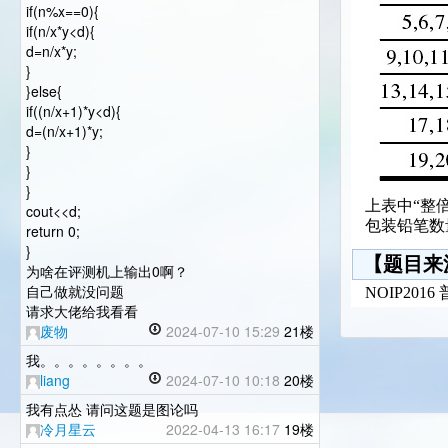
if(n%x==0){
if(n/x*y<d){
d=n/x*y;
}
}else{
if((n/x+1)*y<d){
d=(n/x+1)*y;
}
}
}
上表中“整
cout<<d;
包装铅笔数
return 0;
}
【题目来
为啥在评测机上输出0啊？
自己做就没问题
NOIP201
请求大佬给我看看
废物
2024-07-10 15:29
21楼
我。。。。。。。。
liang
2024-07-10 10:18
20楼
我有点怂 请问这题是图论吗
冷月星云
2022-04-13 16:17
19楼