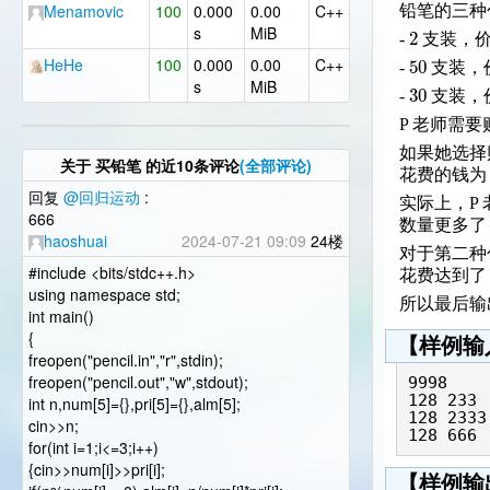
Menamovic
100
0.000
0.00
C++
铅笔的三种
s
MiB
2
-
支装，
50
HeHe
100
0.000
0.00
C++
-
支装，
s
MiB
30
-
支装，
P 老师需
如果她选择
关于
买铅笔
的近10条评论
(全部评论)
花费的钱
回复
@回归运动
:
实际上，P
666
数量更多了
haoshuai
2024-07-21 09:09
24楼
对于第二种
#include <bits/stdc++.h>
花费达到
using namespace std;
所以最后输
int main()
{
【样例输
freopen("pencil.in","r",stdin);
freopen("pencil.out","w",stdout);
9998

128 233

int n,num[5]={},pri[5]={},alm[5];
128 2333

cin>>n;
128 666
for(int i=1;i<=3;i++)
{cin>>num[i]>>pri[i];
【样例输