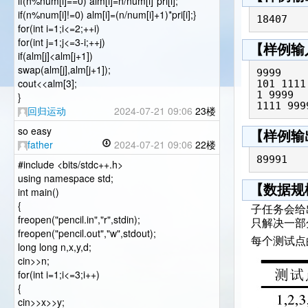
if(n%num[i]==0) alm[i]=n/num[i]*pri[i];
if(n%num[i]!=0) alm[i]=(n/num[i]+1)*pri[i];}
18407
for(int i=1;i<=2;++i)
for(int j=1;j<=3-i;++j)
【样例输
if(alm[j]<alm[j+1])
swap(alm[j],alm[j+1]);
9999

cout<<alm[3];
101 1111

1 9999

}
1111 999
回归运动
2024-07-21 09:06
23楼
so easy
【样例输
father
2024-07-21 09:06
22楼
89991
#include <bits/stdc++.h>
using namespace std;
【数据规
int main()
{
子任务会给
freopen("pencil.in","r",stdin);
只解决一部
freopen("pencil.out","w",stdout);
每个测试点
long long n,x,y,d;
cin>>n;
for(int i=1;i<=3;i++)
{
cin>>x>>y;