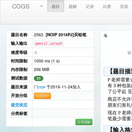
COGS
题目
题解
记录
比赛
页面
题目名称
2562.
[NOIP 2016PJ]买铅笔
输入输出
pencil.in/out
难度等级
☆
☆
时间限制
1000 ms (1 s)
内存限制
256 MiB
【题目描
测试数据
20
P 老师需
3
有
种包装
题目来源
cqw
于2016-11-24加入
了公平起 
开放分组
全部用户
商店不允许
提交状态
朋友们发礼
分类标签
现在 P 
笔最少需要
分享题解
【输入格